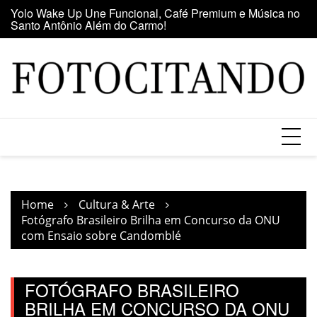
Skip
Yolo Wake Up Une Funcional, Café Premium e Música no
Ma
to
Santo Antônio Além do Carmo!
d
content
Home
Cultura & Arte
Fotógrafo Brasileiro Brilha em Concurso da ONU
com Ensaio sobre Candomblé
FOTÓGRAFO BRASILEIRO
BRILHA EM CONCURSO DA ONU