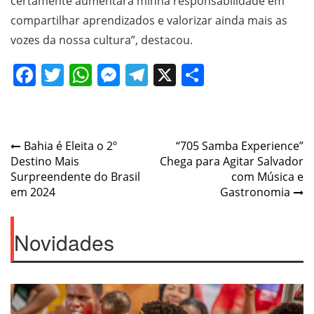
certamente aumentará minha responsabilidade em
compartilhar aprendizados e valorizar ainda mais as
vozes da nossa cultura”, destacou.
Facebook
Twitter
WhatsApp
Messenger
Telegram
X
Share
Post
Bahia é Eleita o 2º
“705 Samba Experience”
Destino Mais
Chega para Agitar Salvador
navigation
Surpreendente do Brasil
com Música e
em 2024
Gastronomia
Novidades