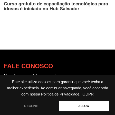
Curso gratuito de capacitação tecnológica para
idosos é iniciado no Hub Salvador
FALE CONOSCO
Mande sua notícia pra gente:
redacao@fotocitando.com.br
Este site utiliza cookies para garantir que você tenha a
melhor experiência. Ao continuar navegando, você concorda
Políticas de Privacidade
com nossa
Política de Privacidade
.
GDPR
Fotocitando
DECLINE
ALLOW
Home
Livros
Notícias
Cultura & Arte