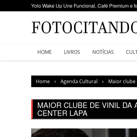
Skip
Maior clube de vinil da América Latina participa
to
content
HOME
LIVROS
NOTÍCIAS
CUL
Home
Agenda Cultural
Maior clube 
MAIOR CLUBE DE VINIL DA 
CENTER LAPA