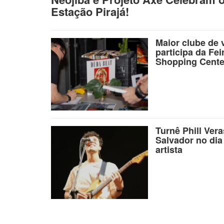
Estação Pirajá!
Maior clube de 
participa da Fei
Shopping Cente
Turnê Phill Ver
Salvador no dia
artista