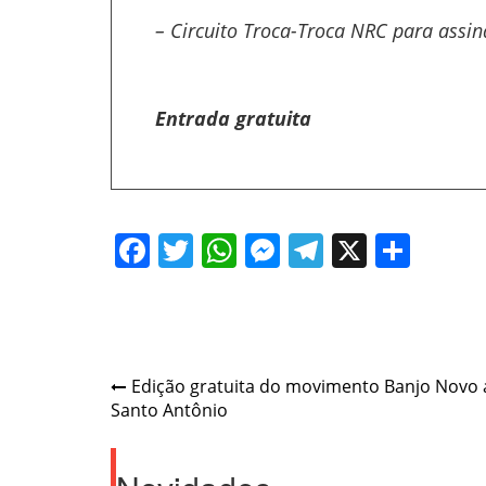
– Circuito Troca-Troca NRC para assin
Entrada gratuita
Facebook
Twitter
WhatsApp
Messenger
Telegram
X
Shar
Post
Edição gratuita do movimento Banjo Novo a
Santo Antônio
navigation