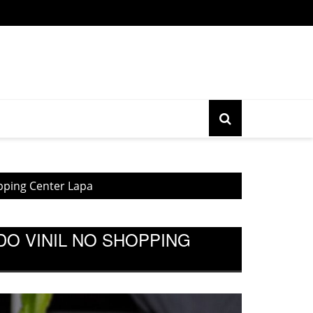
o gratuita do movimento Banjo Novo acontece nesta sexta, 17, 
opping Center Lapa
 DO VINIL NO SHOPPING