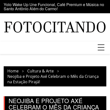
Santo Antônio Além do Carmo!
Skip
E
Maior clube de vinil da América Latina participa da Feira
to
se
do Vinil no Shopping Center Lapa
content
Home
Cultura & Arte
Neojiba e Projeto Axé Celebram o Mês da Criança
na Estação Pirajá!
NEOJIBA E PROJETO AXÉ
CELEBRAM O MÊS DA CRIANÇA