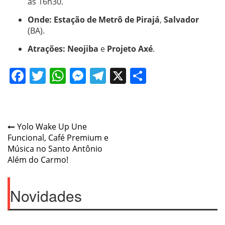
às 16h30.
Onde:
Estação de Metrô de Pirajá
,
Salvador
(BA).
Atrações:
Neojiba
e
Projeto Axé
.
Facebook
Twitter
WhatsApp
Messenger
Telegram
X
Share
Post
Yolo Wake Up Une
Funcional, Café Premium e
navigation
Música no Santo Antônio
Além do Carmo!
Novidades