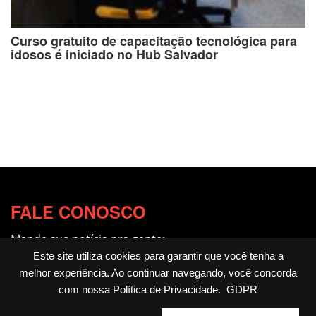
Curso gratuito de capacitação tecnológica para
idosos é iniciado no Hub Salvador
FALE CONOSCO
Mande sua notícia pra gente:
redacao@fotocitando.com.br
Este site utiliza cookies para garantir que você tenha a
melhor experiência. Ao continuar navegando, você concorda
Políticas de Privacidade
com nossa
Política de Privacidade
.
GDPR