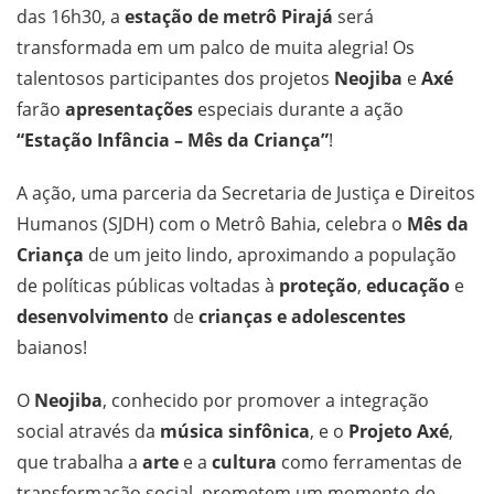
das 16h30, a
estação de metrô Pirajá
será
transformada em um palco de muita alegria! Os
talentosos participantes dos projetos
Neojiba
e
Axé
farão
apresentações
especiais durante a ação
“Estação Infância – Mês da Criança”
!
A ação, uma parceria da Secretaria de Justiça e Direitos
Humanos (SJDH) com o Metrô Bahia, celebra o
Mês da
Criança
de um jeito lindo, aproximando a população
de políticas públicas voltadas à
proteção
,
educação
e
desenvolvimento
de
crianças e adolescentes
baianos!
O
Neojiba
, conhecido por promover a integração
social através da
música sinfônica
, e o
Projeto Axé
,
que trabalha a
arte
e a
cultura
como ferramentas de
transformação social, prometem um momento de