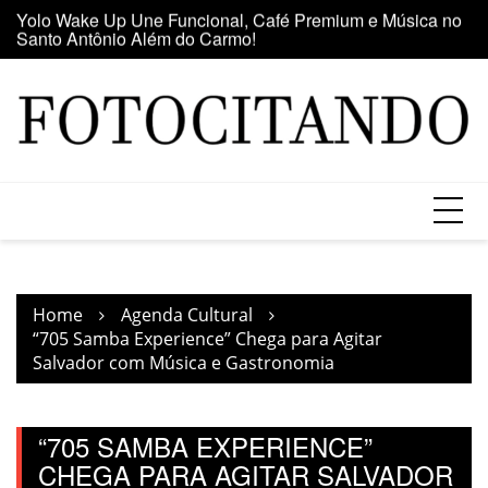
Santo Antônio Além do Carmo!
Skip
E
Maior clube de vinil da América Latina participa da Feira
to
se
do Vinil no Shopping Center Lapa
content
Home
Agenda Cultural
“705 Samba Experience” Chega para Agitar
Salvador com Música e Gastronomia
“705 SAMBA EXPERIENCE”
CHEGA PARA AGITAR SALVADOR