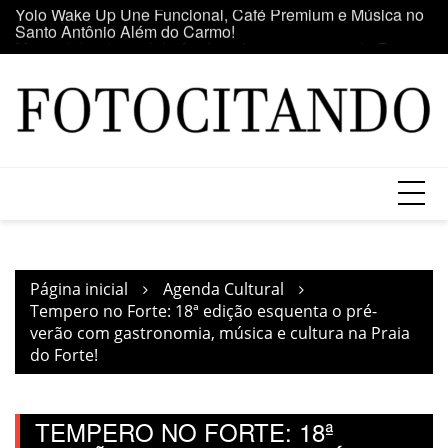
Ir
o
Maior clube de vinil da América Latina participa da Feira
E
para
do Vinil no Shopping Center Lapa
se
o
conteúdo
Página inicial
Agenda Cultural
Tempero no Forte: 18ª edição esquenta o pré-
verão com gastronomia, música e cultura na Praia
do Forte!
TEMPERO NO FORTE: 18ª