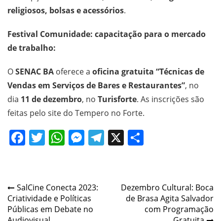
religiosos, bolsas e acessórios
.
Festival Comunidade: capacitação para o mercado
de trabalho:
O
SENAC BA
oferece a
oficina gratuita “Técnicas de
Vendas em Serviços de Bares e Restaurantes”
, no
dia
11 de dezembro
, no
Turisforte
. As inscrições são
feitas pelo site do Tempero no Forte.
Facebook
Twitter
WhatsApp
Messenger
Telegram
X
Share
Navegação
SalCine Conecta 2023:
Dezembro Cultural: Boca
Criatividade e Políticas
de Brasa Agita Salvador
de
Públicas em Debate no
com Programação
Audiovisual
Gratuita