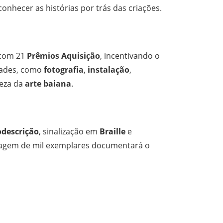
onhecer as histórias por trás das criações.
 com 21
Prêmios Aquisição
, incentivando o
dades, como
fotografia
,
instalação
,
ueza da
arte baiana
.
odescrição
, sinalização em
Braille
e
iragem de mil exemplares documentará o