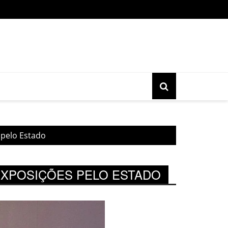
o gratuita do movimento Banjo Novo acontece nesta sexta, 17, 
 pelo Estado
 EXPOSIÇÕES PELO ESTADO