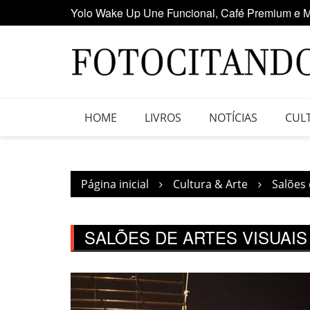
Yolo Wake Up Une Funcional, Café Premium e M
Ir
Maior clube de vinil da América Latina participa
para
o
conteúdo
HOME
LIVROS
NOTÍCIAS
CUL
Página inicial
Cultura & Arte
Salões 
SALÕES DE ARTES VISUAIS