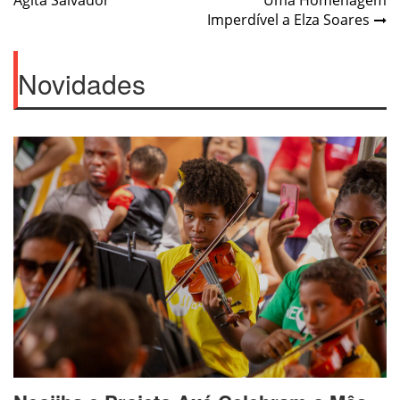
Agita Salvador
Uma Homenagem
navigation
Imperdível a Elza Soares
Novidades