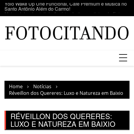
Skip
o
Maior clube de vinil da América Latina participa da Feira
E
to
do Vinil no Shopping Center Lapa
se
content
Home
Notícias
Réveillon dos Quereres: Luxo e Natureza em Baixio
RÉVEILLON DOS QUERERES:
LUXO E NATUREZA EM BAIXIO