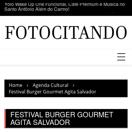
Santo Antônio Além do Carmo!
Skip
E
Maior clube de vinil da América Latina participa da Feira
to
se
do Vinil no Shopping Center Lapa
content
Home
Agenda Cultural
Festival Burger Gourmet Agita Salvador
FESTIVAL BURGER GOURMET
AGITA SALVADOR