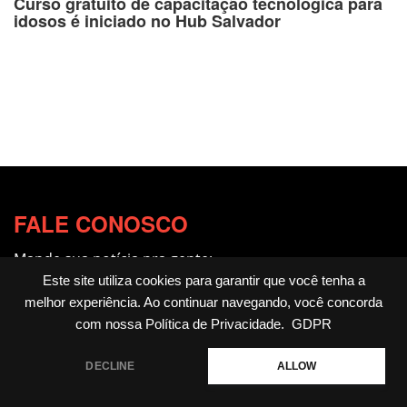
Curso gratuito de capacitação tecnológica para
idosos é iniciado no Hub Salvador
FALE CONOSCO
Mande sua notícia pra gente:
redacao@fotocitando.com.br
Este site utiliza cookies para garantir que você tenha a
melhor experiência. Ao continuar navegando, você concorda
Políticas de Privacidade
com nossa
Política de Privacidade
.
GDPR
Fotocitando
DECLINE
ALLOW
Home
Livros
Notícias
Cultura & Arte