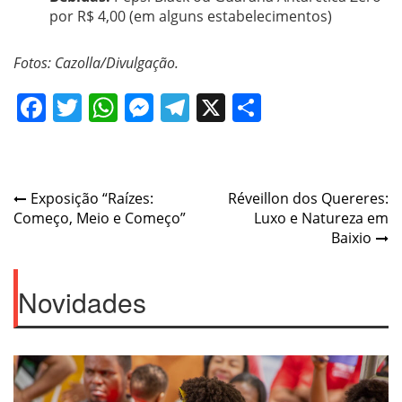
por R$ 4,00 (em alguns estabelecimentos)
Fotos: Cazolla/Divulgação.
Facebook
Twitter
WhatsApp
Messenger
Telegram
X
Share
Post
Exposição “Raízes:
Réveillon dos Quereres:
Começo, Meio e Começo”
Luxo e Natureza em
navigation
Baixio
Novidades