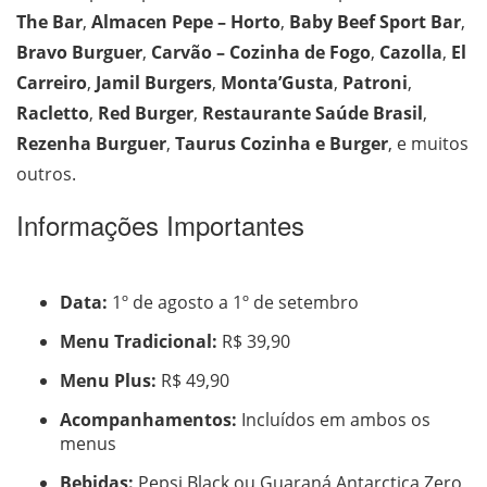
The Bar
,
Almacen Pepe – Horto
,
Baby Beef Sport Bar
,
Bravo Burguer
,
Carvão – Cozinha de Fogo
,
Cazolla
,
El
Carreiro
,
Jamil Burgers
,
Monta’Gusta
,
Patroni
,
Racletto
,
Red Burger
,
Restaurante Saúde Brasil
,
Rezenha Burguer
,
Taurus Cozinha e Burger
, e muitos
outros.
Informações Importantes
Data:
1º de agosto a 1º de setembro
Menu Tradicional:
R$ 39,90
Menu Plus:
R$ 49,90
Acompanhamentos:
Incluídos em ambos os
menus
Bebidas:
Pepsi Black ou Guaraná Antarctica Zero