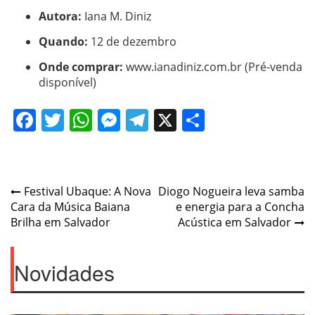
Autora:
Iana M. Diniz
Quando:
12 de dezembro
Onde comprar:
www.ianadiniz.com.br
(Pré-venda
disponível)
Facebook
Twitter
WhatsApp
Messenger
Telegram
X
Share
Post
Festival Ubaque: A Nova
Diogo Nogueira leva samba
Cara da Música Baiana
e energia para a Concha
navigation
Brilha em Salvador
Acústica em Salvador
Novidades