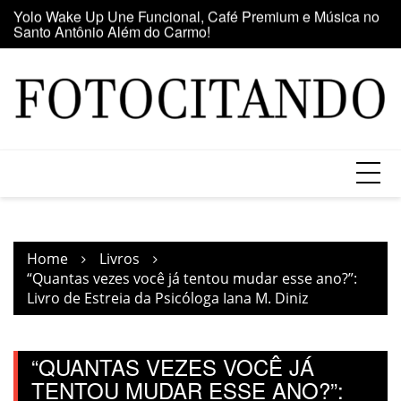
Santo Antônio Além do Carmo!
Skip
E
Maior clube de vinil da América Latina participa da Feira
to
se
do Vinil no Shopping Center Lapa
content
Home
Livros
“Quantas vezes você já tentou mudar esse ano?”:
Livro de Estreia da Psicóloga Iana M. Diniz
“QUANTAS VEZES VOCÊ JÁ
TENTOU MUDAR ESSE ANO?”: