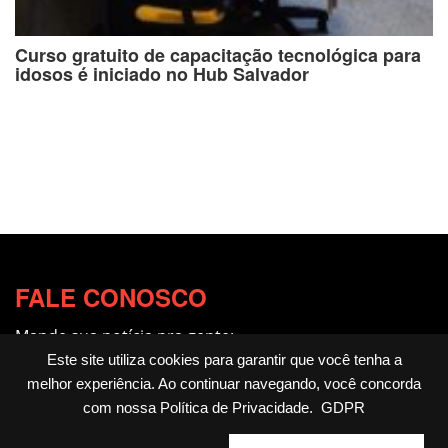
Curso gratuito de capacitação tecnológica para
idosos é iniciado no Hub Salvador
FALE CONOSCO
Mande sua notícia pra gente:
redacao@fotocitando.com.br
Este site utiliza cookies para garantir que você tenha a
melhor experiência. Ao continuar navegando, você concorda
Políticas de Privacidade
com nossa
Política de Privacidade
.
GDPR