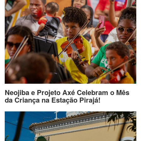
Neojiba e Projeto Axé Celebram o Mês
da Criança na Estação Pirajá!