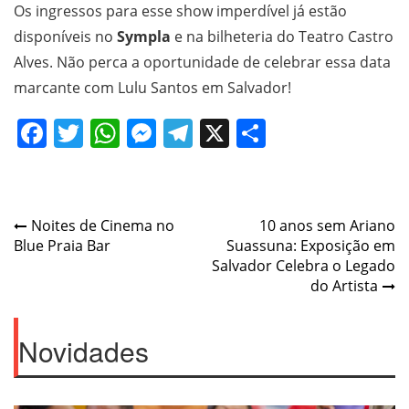
Os ingressos para esse show imperdível já estão
disponíveis no
Sympla
e na bilheteria do Teatro Castro
Alves. Não perca a oportunidade de celebrar essa data
marcante com Lulu Santos em Salvador!
Facebook
Twitter
WhatsApp
Messenger
Telegram
X
Share
Navegação
Noites de Cinema no
10 anos sem Ariano
Blue Praia Bar
Suassuna: Exposição em
de
Salvador Celebra o Legado
Post
do Artista
Novidades