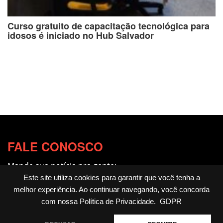
Curso gratuito de capacitação tecnológica para
idosos é iniciado no Hub Salvador
FALE CONOSCO
Mande sua notícia pra gente:
redacao@fotocitando.com.br
Este site utiliza cookies para garantir que você tenha a
melhor experiência. Ao continuar navegando, você concorda
Políticas de Privacidade
com nossa
Política de Privacidade
.
GDPR
Fotocitando