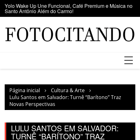
Santo Antônio Além do Carmo!
Ir
E
Maior clube de vinil da América Latina participa da Feira
para
se
do Vinil no Shopping Center Lapa
o
conteúdo
Página inicial
Cultura & Arte
Lulu Santos em Salvador: Turnê “Barítono” Traz
Novas Perspectivas
LULU SANTOS EM SALVADOR:
TURNÊ “BARÍTONO” TRAZ