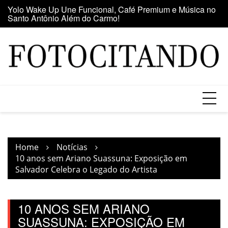
Santo Antônio Além do Carmo!
Skip
E
Maior clube de vinil da América Latina participa da Feira
to
se
do Vinil no Shopping Center Lapa
content
Home
Notícias
10 anos sem Ariano Suassuna: Exposição em
Salvador Celebra o Legado do Artista
10 ANOS SEM ARIANO
SUASSUNA: EXPOSIÇÃO EM