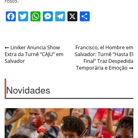
rosto.
Facebook
Twitter
WhatsApp
Messenger
Telegram
X
Share
Navegação
Liniker Anuncia Show
Francisco, el Hombre em
Extra da Turnê “CAJU” em
Salvador: Turnê “Hasta El
de
Salvador
Final” Traz Despedida
Post
Temporária e Emoção
Novidades