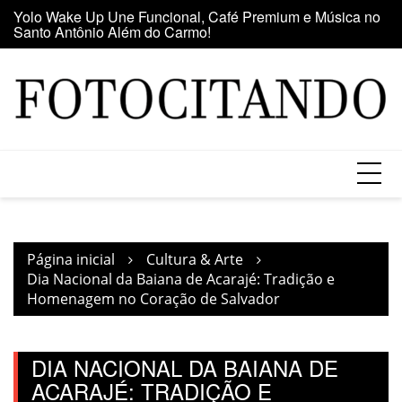
Santo Antônio Além do Carmo!
Ir
E
Maior clube de vinil da América Latina participa da Feira
para
se
do Vinil no Shopping Center Lapa
o
conteúdo
Página inicial
Cultura & Arte
Dia Nacional da Baiana de Acarajé: Tradição e
Homenagem no Coração de Salvador
DIA NACIONAL DA BAIANA DE
ACARAJÉ: TRADIÇÃO E