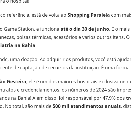
ra o hospital!
ico referência, está de volta ao
Shopping Paralela
com mais
ao Game Station, e funciona
até o dia 30 de junho
. E o mai
ecas, bolsas térmicas, acessórios e vários outros itens. 
iatria na Bahia
!
de, uma doação. Ao adquirir os produtos, você está ajudan
erente de captação de recursos da instituição. É uma forma 
ão Gesteira
, ele é um dos maiores hospitais exclusivamen
ntratos e credenciamentos, os números de 2024 são impress
anos na Bahia! Além disso, foi responsável por 47,9% dos
t
. No total, são mais de
500 mil atendimentos anuais
, di