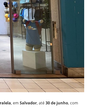
ralela
, em
Salvador
, até
30 de junho
, com