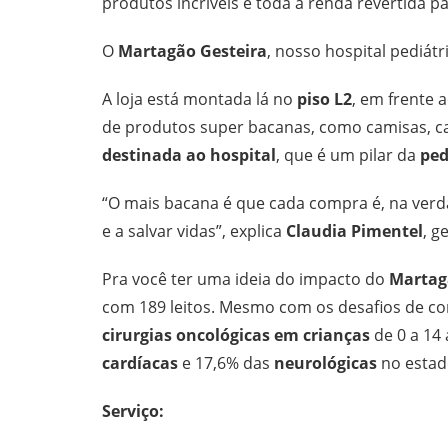
produtos incríveis e toda a renda revertida pa
O
Martagão Gesteira
, nosso hospital pediátr
A loja está montada lá no
piso L2
, em frente 
de produtos super bacanas, como camisas, can
destinada ao hospital
, que é um pilar da
ped
“O mais bacana é que cada compra é, na verda
e a salvar vidas”, explica
Claudia Pimentel
, g
Pra você ter uma ideia do impacto do
Martag
com 189 leitos. Mesmo com os desafios de co
cirurgias oncológicas em crianças
de 0 a 14 
cardíacas
e 17,6% das
neurológicas
no estado
Serviço: