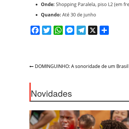
Onde:
Shopping Paralela, piso L2 (em fr
Quando:
Até 30 de junho
Facebook
Twitter
WhatsApp
Messenger
Telegram
X
Shar
Post
DOMINGUINHO: A sonoridade de um Brasil pl
navigation
Novidades