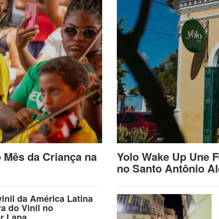
o Mês da Criança na
Yolo Wake Up Une F
no Santo Antônio A
vinil da América Latina
ra do Vinil no
r Lapa