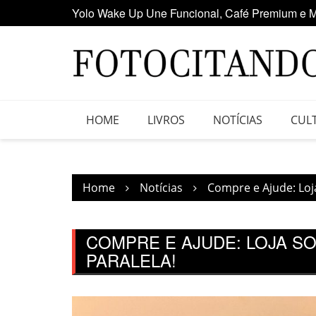
Skip
Maior clube de vinil da América Latina participa
to
content
HOME
LIVROS
NOTÍCIAS
CUL
Home
Notícias
Compre e Ajude: Loj
COMPRE E AJUDE: LOJA S
PARALELA!