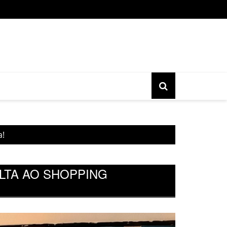
o gratuita do movimento Banjo Novo acontece nesta sexta, 17, 
a!
LTA AO SHOPPING