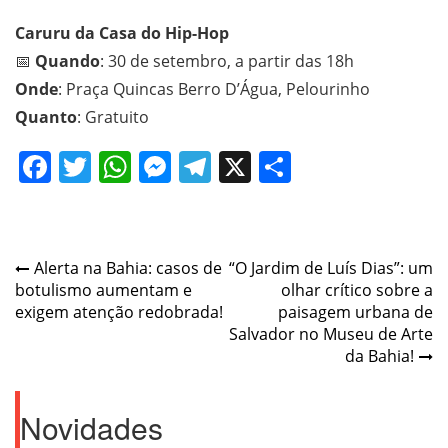
Caruru da Casa do Hip-Hop
📅
Quando
: 30 de setembro, a partir das 18h
Onde
: Praça Quincas Berro D’Água, Pelourinho
Quanto
: Gratuito
Facebook
Twitter
WhatsApp
Messenger
Telegram
X
Share
Post
Alerta na Bahia: casos de
“O Jardim de Luís Dias”: um
botulismo aumentam e
olhar crítico sobre a
navigation
exigem atenção redobrada!
paisagem urbana de
Salvador no Museu de Arte
da Bahia!
Novidades