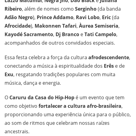
Lazzo Matumbi
,
Negra Jhô
,
Dão Black
e
Juliana
Ribeiro
, além de nomes como
Serginho
(da banda
Adão Negro
),
Prince Addamo
,
Ravi Lobo
,
Eric
(da
Afrocidade
),
Makonnen Tafari
,
Àurea Semiseria
,
Kayodé Sacramento
,
Dj Branco
e
Tati Campelo
,
acompanhados de outros convidados especiais.
Essa festa celebra a força da cultura
afrodescendente
,
conectando a música à espiritualidade dos
Erês
e de
Exu
, resgatando tradições populares com muita
música, dança e energia.
O
Caruru da Casa do Hip-Hop
é um evento que tem
como objetivo
fortalecer a cultura afro-brasileira
,
proporcionando uma experiência única para o público,
ao som de ritmos que celebram nossas raízes
ancestrais.