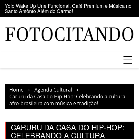
Santo Antônio Além do Carmo!
Skip
E
Maior clube de vinil da América Latina participa da Feira
to
se
do Vinil no Shopping Center Lapa
content
Home
Agenda Cultural
Caruru da Casa do Hip-Hop: Celebrando a cultura
afro-brasileira com música e tradição!
CARURU DA CASA DO HIP-HOP:
CELEBRANDO A CULTURA