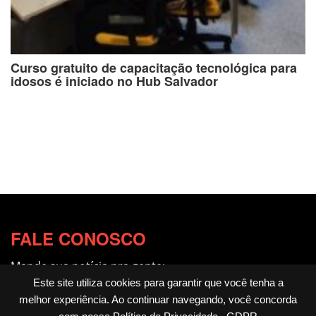
Curso gratuito de capacitação tecnológica para
idosos é iniciado no Hub Salvador
FALE CONOSCO
Mande sua notícia pra gente:
redacao@fotocitando.com.br
Este site utiliza cookies para garantir que você tenha a
melhor experiência. Ao continuar navegando, você concorda
Políticas de Privacidade