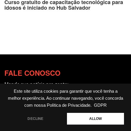
Curso gratuito de capacitação tecnológica para
idosos é iniciado no Hub Salvador
FALE CONOSCO
Mande sua notícia pra gente:
redacao@fotocitando.com.br
Este site utiliza cookies para garantir que você tenha a
melhor experiência. Ao continuar navegando, você concorda
Políticas de Privacidade
com nossa
Política de Privacidade
.
GDPR
Fotocitando
DECLINE
ALLOW
Home
Livros
Notícias
Cultura & Arte