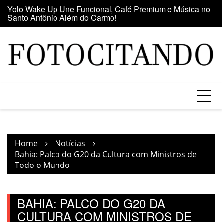
Santo Antônio Além do Carmo!
Skip
E
Maior clube de vinil da América Latina participa da Feira
to
se
do Vinil no Shopping Center Lapa
content
Home
Notícias
Bahia: Palco do G20 da Cultura com Ministros de
Todo o Mundo
BAHIA: PALCO DO G20 DA
CULTURA COM MINISTROS DE