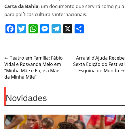
Carta da Bahia
, um documento que servirá como guia
para políticas culturais internacionais.
Facebook
Twitter
WhatsApp
Messenger
Telegram
X
Share
Post
Teatro em Família: Fábio
Arraial d’Ajuda Recebe
Vidal e Rosvanda Melo em
Sexta Edição do Festival
navigation
“Minha Mãe e Eu, e a Mãe
Esquina do Mundo
da Minha Mãe”
Novidades