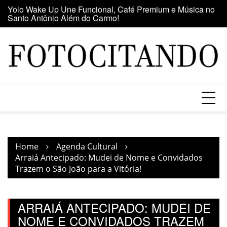
Santo Antônio Além do Carmo!
Skip
E
Maior clube de vinil da América Latina participa da Feira
to
se
do Vinil no Shopping Center Lapa
content
Home
Agenda Cultural
Arraiá Antecipado: Mudei de Nome e Convidados
Trazem o São João para a Vitória!
ARRAIÁ ANTECIPADO: MUDEI DE
NOME E CONVIDADOS TRAZEM