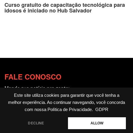
Curso gratuito de capacitação tecnológica para
idosos é iniciado no Hub Salvador
FALE CONOSCO
Mande sua notícia pra gente:
redacao@fotocitando.com.br
Este site utiliza cookies para garantir que você tenha a
melhor experiência. Ao continuar navegando, você concorda
Políticas de Privacidade
com nossa
Política de Privacidade
.
GDPR
Fotocitando
DECLINE
ALLOW
Home
Livros
Notícias
Cultura & Arte