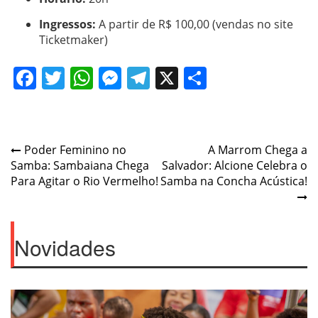
Ingressos:
A partir de R$ 100,00 (vendas no site
Ticketmaker)
Facebook
Twitter
WhatsApp
Messenger
Telegram
X
Share
Post
Poder Feminino no
A Marrom Chega a
Samba: Sambaiana Chega
Salvador: Alcione Celebra o
navigation
Para Agitar o Rio Vermelho!
Samba na Concha Acústica!
Novidades