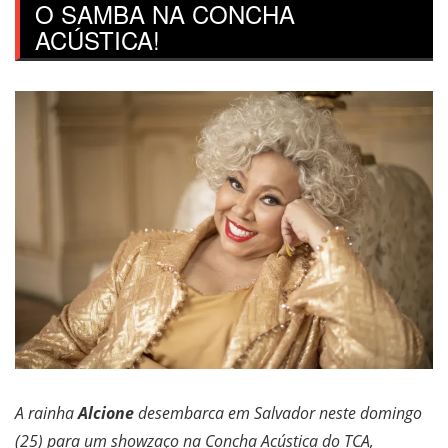
O SAMBA NA CONCHA
ACÚSTICA!
A rainha
Alcione
desembarca em Salvador neste domingo
(25) para um showzaço na Concha Acústica do TCA,