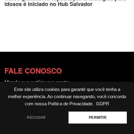
idosos é iniciado no Hub Salvador
FALE CONOSCO
Mande sua notícia pra gente:
redacao@fotocitando.com.br
Este site utiliza cookies para garantir que você tenha a
melhor experiência. Ao continuar navegando, você concorda
Políticas de Privacidade
com nossa
Política de Privacidade
.
GDPR
Fotocitando
RECUSAR
PERMITIR
Home
Livros
Notícias
Cultura & Arte
Educação
Agenda Cultural