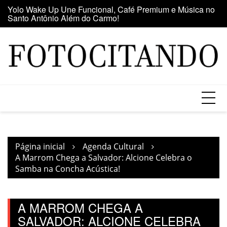
Santo Antônio Além do Carmo!
Ir
E
Maior clube de vinil da América Latina participa da Feira
para
se
do Vinil no Shopping Center Lapa
o
conteúdo
Página inicial
Agenda Cultural
A Marrom Chega a Salvador: Alcione Celebra o
Samba na Concha Acústica!
A MARROM CHEGA A
SALVADOR: ALCIONE CELEBRA