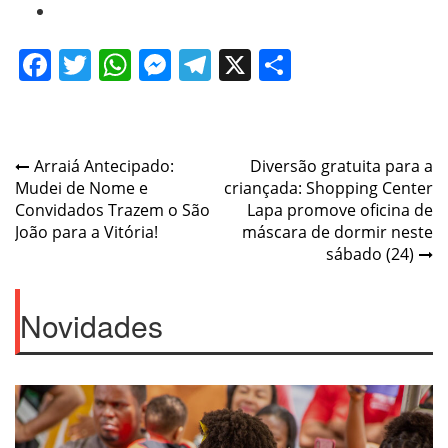
Facebook
Twitter
WhatsApp
Messenger
Telegram
X
Share
Navegação
Arraiá Antecipado:
Diversão gratuita para a
Mudei de Nome e
criançada: Shopping Center
de
Convidados Trazem o São
Lapa promove oficina de
Post
João para a Vitória!
máscara de dormir neste
sábado (24)
Novidades