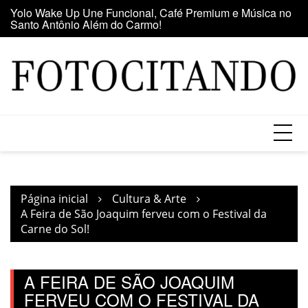
Santo Antônio Além do Carmo!
Ir
E
Maior clube de vinil da América Latina participa da Feira
para
se
do Vinil no Shopping Center Lapa
o
conteúdo
Página inicial
Cultura & Arte
A Feira de São Joaquim ferveu com o Festival da
Carne do Sol!
A FEIRA DE SÃO JOAQUIM
FERVEU COM O FESTIVAL DA