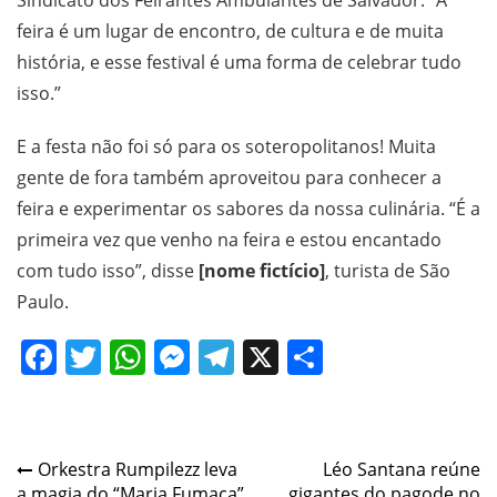
feira é um lugar de encontro, de cultura e de muita
história, e esse festival é uma forma de celebrar tudo
isso.”
E a festa não foi só para os soteropolitanos! Muita
gente de fora também aproveitou para conhecer a
feira e experimentar os sabores da nossa culinária. “É a
primeira vez que venho na feira e estou encantado
com tudo isso”, disse
[nome fictício]
, turista de São
Paulo.
Facebook
Twitter
WhatsApp
Messenger
Telegram
X
Share
Navegação
Orkestra Rumpilezz leva
Léo Santana reúne
a magia do “Maria Fumaça”
gigantes do pagode no