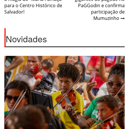
de
para o Centro Histórico de
PaGGodin e confirma
Post
Salvador!
participação de
Mumuzinho
Novidades