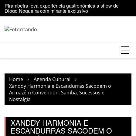
Skip
Pirambeira leva experiência gastronômica a show de
Y
to
Diogo Nogueira com mirante exclusivo
S
content
Home
Agenda Cultural
Xanddy Harmonia e Escandurras Sacodem o
Armazém Convention: Samba, Sucessos e
Nostalgia
XANDDY HARMONIA E
ESCANDURRAS SACODEM O