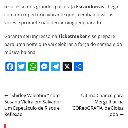
o sucesso nos grandes palcos. Já
Escandurras
chega
com um repertório vibrante que já embalou várias
vozes e promete não deixar ninguém parado.
Garanta seu ingresso na
Ticketmaker
e se prepare
para uma noite que vai celebrar a força do samba e da
música baiana!
Facebook
Twitter
WhatsApp
Messenger
Telegram
X
Share
Post
“Shirley Valentine” com
Última Chance para
Susana Vieira em Salvador:
Mergulhar na
navigation
Um Espetáculo de Risos e
‘COReoGRAFIA’ de Eloisa
Reflexão
Lobo