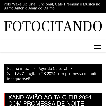
Santo Antônio Além do Carmo!
Ir
E
Maior clube de vinil da América Latina participa da Feira
para
se
do Vinil no Shopping Center Lapa
o
conteúdo
Página inicial
Agenda Cultural
Xand Avião agita o FIB 2024 com promessa de noite
inesquecível!
XAND AVIÃO AGITA O FIB 2024
COM PROMESSA DE NOITE