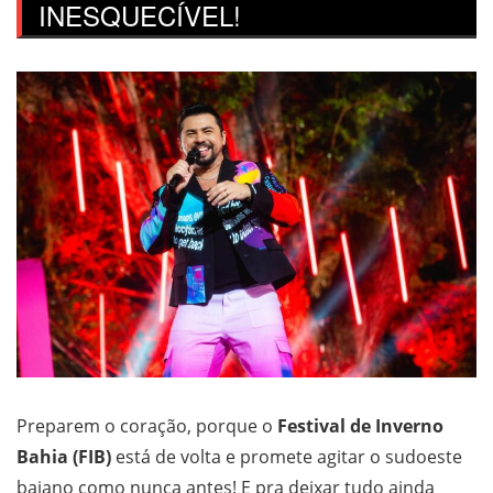
INESQUECÍVEL!
Preparem o coração, porque o
Festival de Inverno
Bahia (FIB)
está de volta e promete agitar o sudoeste
baiano como nunca antes! E pra deixar tudo ainda