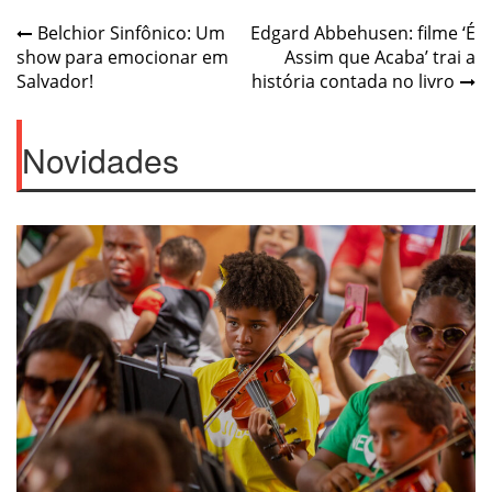
Navegação
Belchior Sinfônico: Um
Edgard Abbehusen: filme ‘É
show para emocionar em
Assim que Acaba’ trai a
de
Salvador!
história contada no livro
Post
Novidades