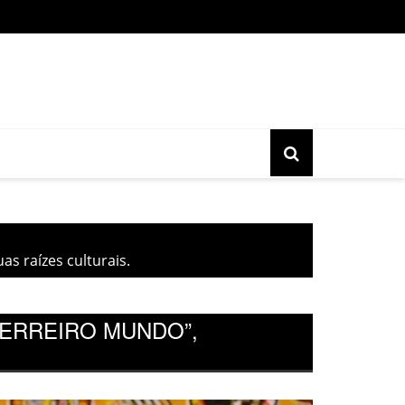
o gratuita do movimento Banjo Novo acontece nesta sexta, 17, 
s raízes culturais.
ERREIRO MUNDO”,