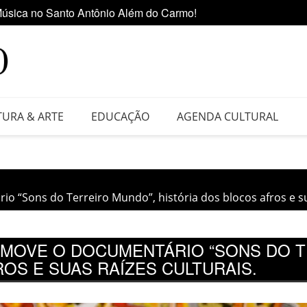
 da Feira do Vinil no Shopping Center Lapa
Ediçã
TURA & ARTE
EDUCAÇÃO
AGENDA CULTURAL
 “Sons do Terreiro Mundo”, história dos blocos afros e sua
OMOVE O DOCUMENTÁRIO “SONS DO T
OS E SUAS RAÍZES CULTURAIS.