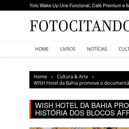
Skip
Maior clube de vinil da América Latina participa
to
content
HOME
LIVROS
NOTÍCIAS
CUL
Home
Cultura & Arte
WISH Hotel da Bahia promove o documentário
WISH HOTEL DA BAHIA PR
HISTÓRIA DOS BLOCOS AFR