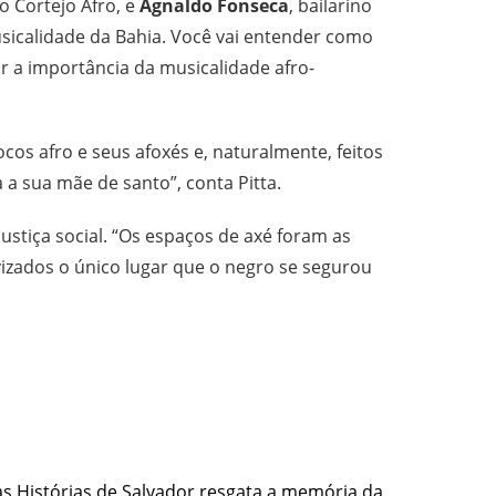
do Cortejo Afro, e
Agnaldo Fonseca
, bailarino
usicalidade da Bahia. Você vai entender como
ir a importância da musicalidade afro-
cos afro e seus afoxés e, naturalmente, feitos
 a sua mãe de santo”, conta Pitta.
ustiça social. “Os espaços de axé foram as
izados o único lugar que o negro se segurou
s Histórias de Salvador resgata a memória da