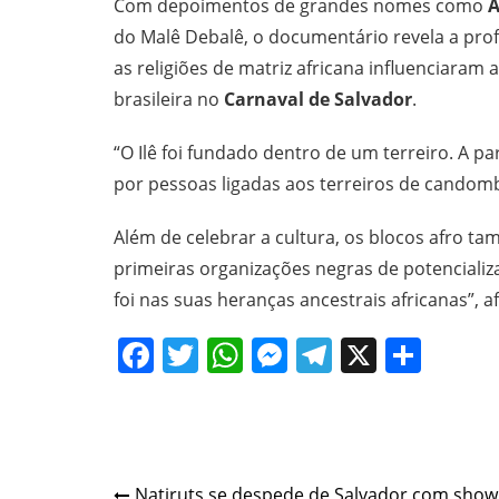
Com depoimentos de grandes nomes como
A
do Malê Debalê, o documentário revela a pro
as religiões de matriz africana influenciaram
brasileira no
Carnaval de Salvador
.
“O Ilê foi fundado dentro de um terreiro. A p
por pessoas ligadas aos terreiros de candombl
Além de celebrar a cultura, os blocos afro t
primeiras organizações negras de potenciali
foi nas suas heranças ancestrais africanas”, 
Facebook
Twitter
WhatsApp
Messenger
Telegram
X
Shar
Natiruts se despede de Salvador com show 