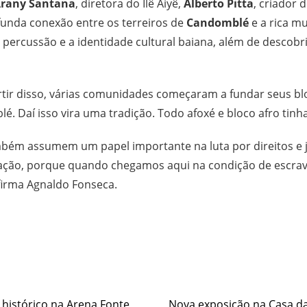
rany Santana
, diretora do Ilê Aiyê,
Alberto Pitta
, criador 
funda conexão entre os terreiros de
Candomblé
e a rica m
 a percussão e a identidade cultural baiana, além de descobr
artir disso, várias comunidades começaram a fundar seus blo
é. Daí isso vira uma tradição. Todo afoxé e bloco afro tinha
ambém assumem um papel importante na luta por direitos e j
zação, porque quando chegamos aqui na condição de escrav
afirma Agnaldo Fonseca.
e
histórico na Arena Fonte
Nova exposição na Casa da