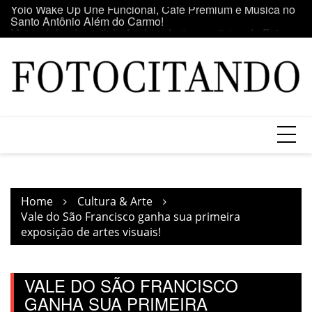
Skip
o
Maior clube de vinil da América Latina participa da Feira
E
to
do Vinil no Shopping Center Lapa
se
content
Home
Cultura & Arte
Vale do São Francisco ganha sua primeira
exposição de artes visuais!
VALE DO SÃO FRANCISCO
GANHA SUA PRIMEIRA