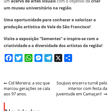
um
acervo de artes visuais
com o objetivo de
criar
um museu universitário na região
.
Uma oportunidade para conhecer e valorizar a
produção artística do Vale do São Francisco!
Visite a exposição “Sementes” e inspire-se com a
criatividade e a diversidade dos artistas da região!
Facebook
Twitter
WhatsApp
Messenger
Telegram
X
Share
Post
Cid Moreira: a voz que
SouJuvs encerra turnê pelo
marcou gerações se cala
interior com festa da
navigation
aos 97 anos.
juventude em Camaçari!