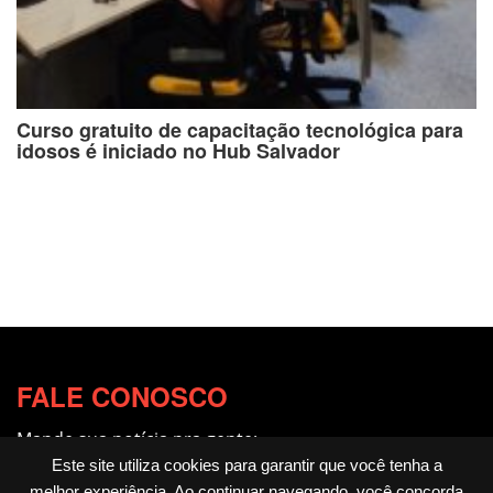
Curso gratuito de capacitação tecnológica para
idosos é iniciado no Hub Salvador
FALE CONOSCO
Mande sua notícia pra gente:
redacao@fotocitando.com.br
Este site utiliza cookies para garantir que você tenha a
melhor experiência. Ao continuar navegando, você concorda