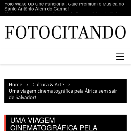
Skip
o
Maior clube de vinil da América Latina participa da Feira
E
to
do Vinil no Shopping Center Lapa
se
content
Home
Cultura & Arte
Uma viagem cinematográfica pela África sem sair
de Salvador!
UMA VIAGEM
CINEMATOGRÁFICA PELA