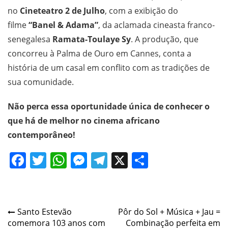
no
Cineteatro 2 de Julho
, com a exibição do
filme
“Banel & Adama”
, da aclamada cineasta franco-
senegalesa
Ramata-Toulaye Sy
. A produção, que
concorreu à Palma de Ouro em Cannes, conta a
história de um casal em conflito com as tradições de
sua comunidade.
Não perca essa oportunidade única de conhecer o
que há de melhor no cinema africano
contemporâneo!
Facebook
Twitter
WhatsApp
Messenger
Telegram
X
Share
Post
Santo Estevão
Pôr do Sol + Música + Jau =
comemora 103 anos com
Combinação perfeita em