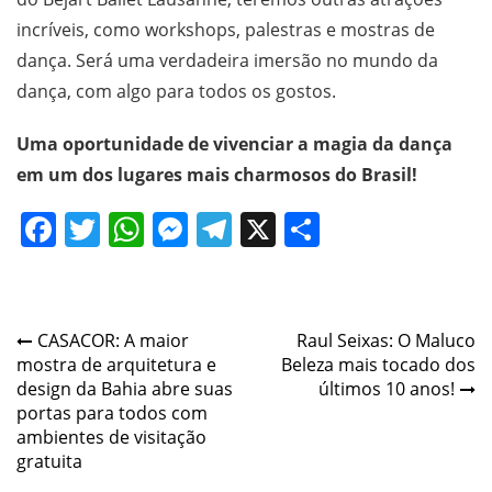
incríveis, como workshops, palestras e mostras de
dança. Será uma verdadeira imersão no mundo da
dança, com algo para todos os gostos.
Uma oportunidade de vivenciar a magia da dança
em um dos lugares mais charmosos do Brasil!
Facebook
Twitter
WhatsApp
Messenger
Telegram
X
Share
Post
CASACOR: A maior
Raul Seixas: O Maluco
mostra de arquitetura e
Beleza mais tocado dos
navigation
design da Bahia abre suas
últimos 10 anos!
portas para todos com
ambientes de visitação
gratuita