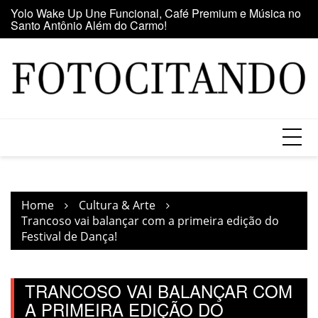
Santo Antônio Além do Carmo!
Skip
E
Maior clube de vinil da América Latina participa da Feira
to
se
do Vinil no Shopping Center Lapa
content
Home
Cultura & Arte
Trancoso vai balançar com a primeira edição do
Festival de Dança!
TRANCOSO VAI BALANÇAR COM
A PRIMEIRA EDIÇÃO DO