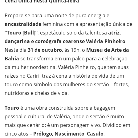
Cena Única nesta Quinta-feira
Prepare-se para uma noite de pura energia e
ancestralidade
feminina com a apresentação única de
“Touro [Bull]”
, espetáculo solo da talentosa
atriz,
dançarina e coreógrafa cearense Valéria Pinheiro
.
Neste dia
31 de outubro
, às 19h, o
Museu de Arte da
Bahia
se transforma em um palco para a celebração
da mulher nordestina. Valéria Pinheiro, que tem suas
raízes no Cariri, traz à cena a história de vida de um
touro como símbolo das mulheres do sertão – fortes,
nutridoras e cheias de vida.
Touro
é uma obra construída sobre a bagagem
pessoal e cultural de Valéria, onde o sertão é muito
mais que cenário: é um personagem vivo. Dividido em
cinco atos –
Prólogo
,
Nascimento
,
Casulo
,