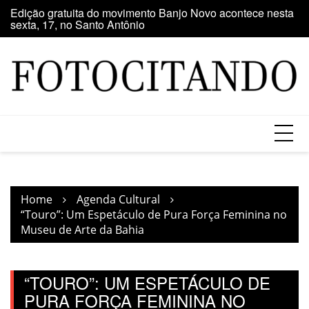
Skip
Edição gratuita do movimento Banjo Novo acontece nesta
Tu
to
sexta, 17, no Santo Antônio
an
content
Home
Agenda Cultural
“Touro”: Um Espetáculo de Pura Força Feminina no
Museu de Arte da Bahia
“TOURO”: UM ESPETÁCULO DE
PURA FORÇA FEMININA NO