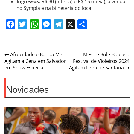
Ingressos:
R$ 30 (inteira) e R$ 15 (meia), à venda
no Sympla e na bilheteria do local
Facebook
Twitter
WhatsApp
Messenger
Telegram
X
Share
Post
Afrocidade e Banda Mel
Mestre Bule-Bule e o
Agitam a Cena em Salvador
Festival de Violeiros 2024
navigation
em Show Especial
Agitam Feira de Santana
Novidades