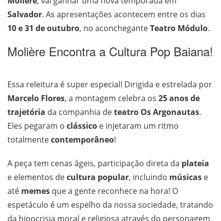
Molière
, vai ganhar uma nova temporada em
Salvador
. As apresentações acontecem entre os dias
10 e 31 de outubro
, no aconchegante
Teatro Módulo
.
Molière Encontra a Cultura Pop Baiana!
Essa releitura é super especial! Dirigida e estrelada por
Marcelo Flores
, a montagem celebra os
25 anos de
trajetória
da companhia de
teatro Os Argonautas
.
Eles pegaram o
clássico
e injetaram um ritmo
totalmente
contemporâneo
!
A peça tem cenas ágeis, participação direta da
plateia
e elementos de
cultura popular
, incluindo
músicas
e
até
memes
que a gente reconhece na hora! O
espetáculo é um espelho da nossa sociedade, tratando
da hipocrisia moral e religiosa através do personagem