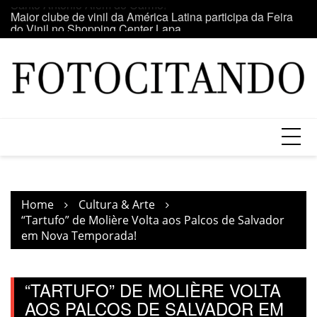
Skip
o
Maior clube de vinil da América Latina participa da Feira
E
to
do Vinil no Shopping Center Lapa
se
content
Home
Cultura & Arte
“Tartufo” de Molière Volta aos Palcos de Salvador
em Nova Temporada!
“TARTUFO” DE MOLIÈRE VOLTA
AOS PALCOS DE SALVADOR EM