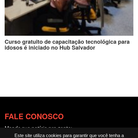
Curso gratuito de capacitação tecnológica para
idosos é iniciado no Hub Salvador
FALE CONOSCO
Mande sua notícia pra gente:
redacao@fotocitando.com.br
Este site utiliza cookies para garantir que você tenha a