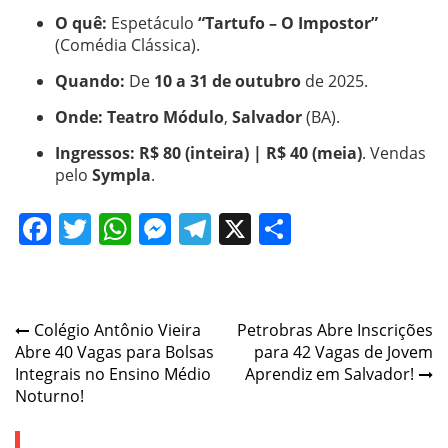
O quê:
Espetáculo
“Tartufo – O Impostor”
(Comédia Clássica).
Quando:
De
10 a 31 de outubro
de 2025.
Onde:
Teatro Módulo
,
Salvador
(BA).
Ingressos:
R$ 80 (inteira) | R$ 40 (meia)
. Vendas
pelo
Sympla
.
Facebook
Twitter
WhatsApp
Messenger
Telegram
X
Share
Post
Colégio Antônio Vieira
Petrobras Abre Inscrições
Abre 40 Vagas para Bolsas
para 42 Vagas de Jovem
navigation
Integrais no Ensino Médio
Aprendiz em Salvador!
Noturno!