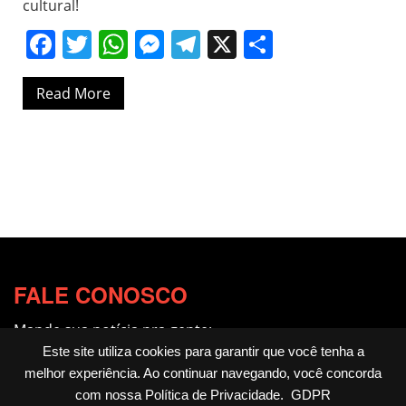
cultural!
Facebook
Twitter
WhatsApp
Messenger
Telegram
X
Share
Read More
FALE CONOSCO
Mande sua notícia pra gente:
redacao@fotocitando.com.br
Este site utiliza cookies para garantir que você tenha a
melhor experiência. Ao continuar navegando, você concorda
Políticas de Privacidade
com nossa
Política de Privacidade
.
GDPR