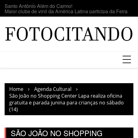
Skip
o
Maior clube de vinil da América Latina participa da Feira
E
to
do Vinil no Shopping Center Lapa
se
content
Home
Agenda Cultural
São João no Shopping Center Lapa realiza oficina
gratuita e parada junina para crianças no sábado
(14)
SÃO JOÃO NO SHOPPING