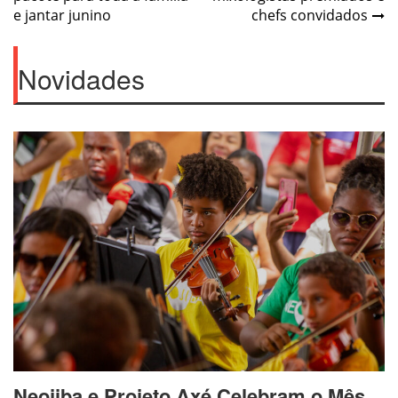
e jantar junino
chefs convidados
Novidades
Neojiba e Projeto Axé Celebram o Mês