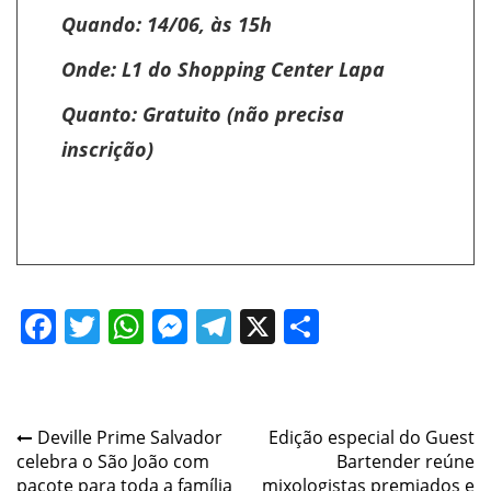
Quando: 14/06, às 15h
Onde: L1 do Shopping Center Lapa
Quanto: Gratuito (não precisa
inscrição)
Facebook
Twitter
WhatsApp
Messenger
Telegram
X
Share
Post
Deville Prime Salvador
Edição especial do Guest
celebra o São João com
Bartender reúne
navigation
pacote para toda a família
mixologistas premiados e