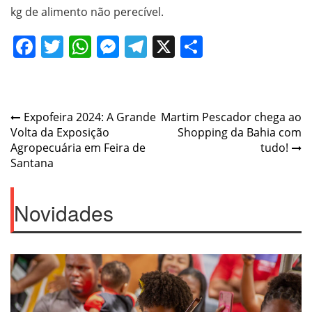
kg de alimento não perecível.
Facebook
Twitter
WhatsApp
Messenger
Telegram
X
Share
Post
Expofeira 2024: A Grande
Martim Pescador chega ao
Volta da Exposição
Shopping da Bahia com
navigation
Agropecuária em Feira de
tudo!
Santana
Novidades