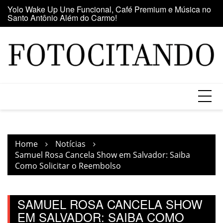
Santo Antônio Além do Carmo!
Skip
E
Maior clube de vinil da América Latina participa da Feira
to
se
do Vinil no Shopping Center Lapa
content
Home
Notícias
Samuel Rosa Cancela Show em Salvador: Saiba
Como Solicitar o Reembolso
SAMUEL ROSA CANCELA SHOW
EM SALVADOR: SAIBA COMO