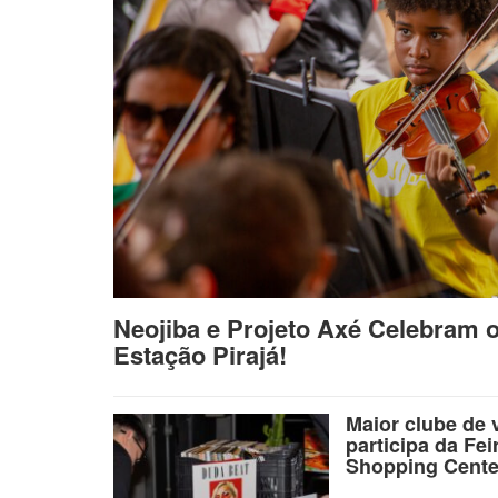
Neojiba e Projeto Axé Celebram 
Estação Pirajá!
Maior clube de 
participa da Fei
Shopping Cente