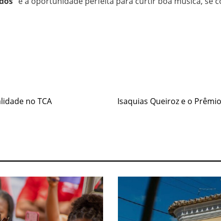
dos”
é a oportunidade perfeita para curtir boa música, se 
e
alidade no TCA
Isaquias Queiroz e o Prêmi