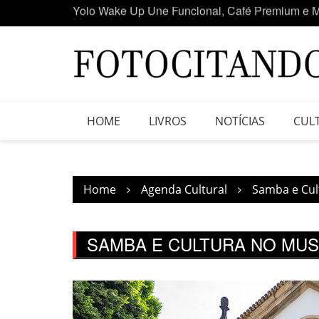
Skip
Maior clube de vinil da América Latina participa
to
content
HOME
LIVROS
NOTÍCIAS
CUL
Home
Agenda Cultural
Samba e Cul
SAMBA E CULTURA NO MUS