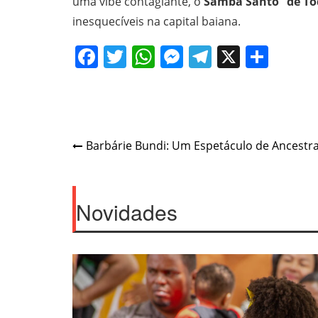
uma vibe contagiante, o
Samba Santo “de To
inesquecíveis na capital baiana.
Facebook
Twitter
WhatsApp
Messenger
Telegram
X
Shar
Post
Barbárie Bundi: Um Espetáculo de Ancestr
navigation
Novidades