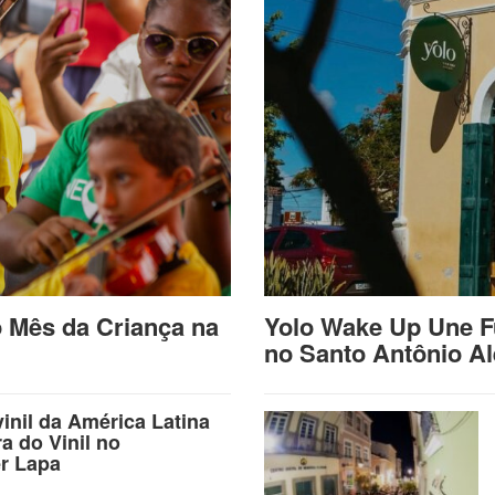
o Mês da Criança na
Yolo Wake Up Une F
no Santo Antônio A
vinil da América Latina
ra do Vinil no
r Lapa