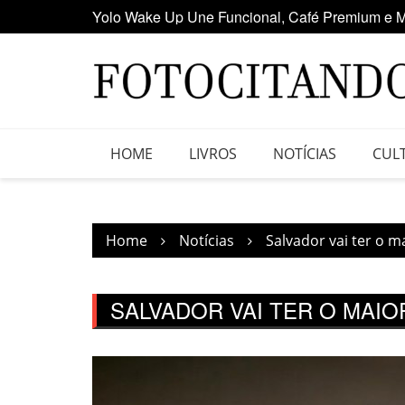
Yolo Wake Up Une Funcional, Café Premium e M
Skip
Maior clube de vinil da América Latina participa
to
content
HOME
LIVROS
NOTÍCIAS
CUL
Home
Notícias
Salvador vai ter o 
SALVADOR VAI TER O MAIO