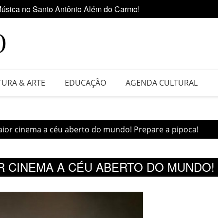
úsica no Santo Antônio Além do Carmo!
Ediçã
 da Feira do Vinil no Shopping Center Lapa
TURA & ARTE
EDUCAÇÃO
AGENDA CULTURAL
maior cinema a céu aberto do mundo! Prepare a pipoca!
R CINEMA A CÉU ABERTO DO MUNDO! 