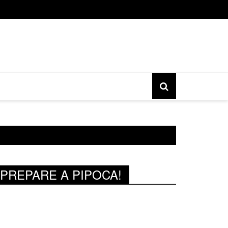
o gratuita do movimento Banjo Novo acontece nesta sexta, 17, 
PREPARE A PIPOCA!