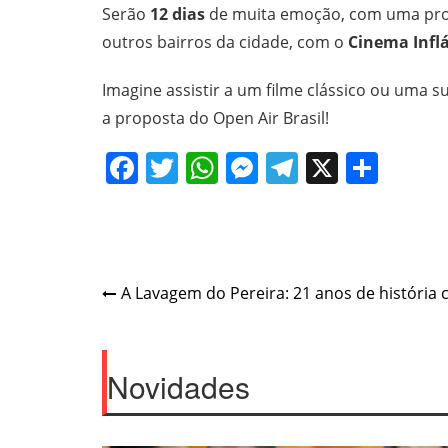
Serão
12 dias
de muita emoção, com uma progr
outros bairros da cidade, com o
Cinema Inflá
Imagine assistir a um filme clássico ou uma 
a proposta do Open Air Brasil!
Facebook
Twitter
WhatsApp
Messenger
Telegram
X
Shar
Post
A Lavagem do Pereira: 21 anos de história 
navigation
Novidades