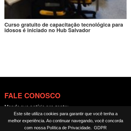
Curso gratuito de capacitação tecnológica para
idosos é iniciado no Hub Salvador
FALE CONOSCO
Mande sua notícia pra gente:
redacao@fotocitando.com.br
Este site utiliza cookies para garantir que você tenha a
melhor experiência. Ao continuar navegando, você concorda
Políticas de Privacidade
com nossa
Política de Privacidade
.
GDPR