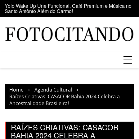
Santo Antônio Além do Carmo!
Skip
E
Maior clube de vinil da América Latina participa da Feira
to
se
do Vinil no Shopping Center Lapa
content
Home
Agenda Cultural
Raízes Criativas: CASACOR Bahia 2024 Celebra a
Ancestralidade Brasileira!
RAÍZES CRIATIVAS: CASACOR
BAHIA 2024 CELEBRA A