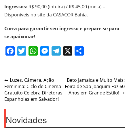
Ingressos:
R$ 90,00 (inteira) / R$ 45,00 (meia) –
Disponíveis no site da CASACOR Bahia.
Corra para garantir seu ingresso e prepare-se para
se apaixonar!
Facebook
Twitter
WhatsApp
Messenger
Telegram
X
Share
Post
Luzes, Câmera, Ação
Beto Jamaica e Muito Mais:
Feminina: Ciclo de Cinema
Feira de São Joaquim Faz 60
navigation
Gratuito Celebra Diretoras
Anos em Grande Estilo!
Espanholas em Salvador!
Novidades