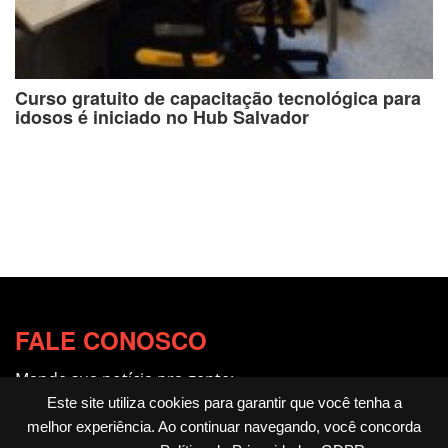
Curso gratuito de capacitação tecnológica para
idosos é iniciado no Hub Salvador
FALE CONOSCO
Mande sua notícia pra gente:
redacao@fotocitando.com.br
Este site utiliza cookies para garantir que você tenha a
melhor experiência. Ao continuar navegando, você concorda
Políticas de Privacidade