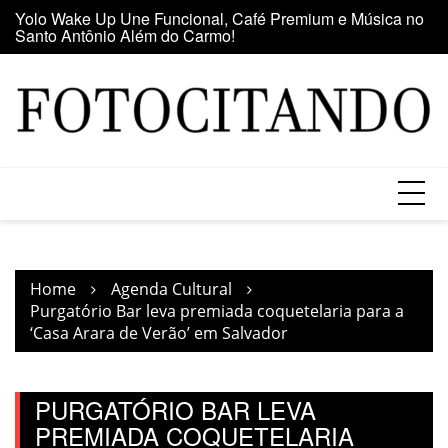
Santo Antônio Além do Carmo!
Skip
E
Maior clube de vinil da América Latina participa da Feira
to
se
do Vinil no Shopping Center Lapa
content
Home
Agenda Cultural
Purgatório Bar leva premiada coquetelaria para a
‘Casa Arara de Verão’ em Salvador
PURGATÓRIO BAR LEVA
PREMIADA COQUETELARIA