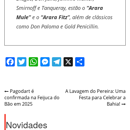
Smirnoff e Tanqueray, estão o
“Arara
Mule”
e o
“Arara Fitz”
, além de clássicos
como Don Paloma e Gold Penicillin.
Facebook
Twitter
WhatsApp
Messenger
Telegram
X
Share
Post
Pagodart é
A Lavagem do Pereira: Uma
confirmada na Feijuca do
Festa para Celebrar a
navigation
Bão em 2025
Bahia!
Novidades