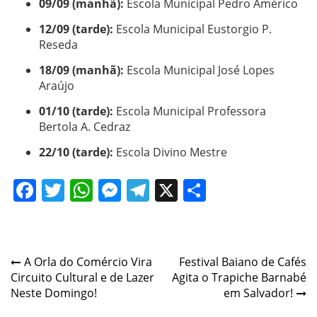
09/09 (manhã):
Escola Municipal Pedro Américo
12/09 (tarde):
Escola Municipal Eustorgio P.
Reseda
18/09 (manhã):
Escola Municipal José Lopes
Araújo
01/10 (tarde):
Escola Municipal Professora
Bertola A. Cedraz
22/10 (tarde):
Escola Divino Mestre
Facebook
Twitter
WhatsApp
Messenger
Telegram
X
Share
Post
A Orla do Comércio Vira
Festival Baiano de Cafés
Circuito Cultural e de Lazer
Agita o Trapiche Barnabé
navigation
Neste Domingo!
em Salvador!