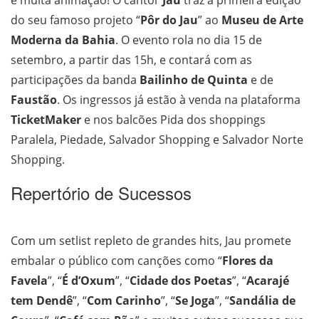
e muita animação! O cantor
Jau
traz a primeira edição
do seu famoso projeto “
Pôr do Jau
” ao
Museu de Arte
Moderna da Bahia
. O evento rola no dia 15 de
setembro, a partir das 15h, e contará com as
participações da banda
Bailinho de Quinta
e de
Faustão
. Os ingressos já estão à venda na plataforma
TicketMaker
e nos balcões Pida dos shoppings
Paralela, Piedade, Salvador Shopping e Salvador Norte
Shopping.
Repertório de Sucessos
Com um setlist repleto de grandes hits, Jau promete
embalar o público com canções como “
Flores da
Favela
”, “
É d’Oxum
”, “
Cidade dos Poetas
”, “
Acarajé
tem Dendê
”, “
Com Carinho
”, “
Se Joga
”, “
Sandália de