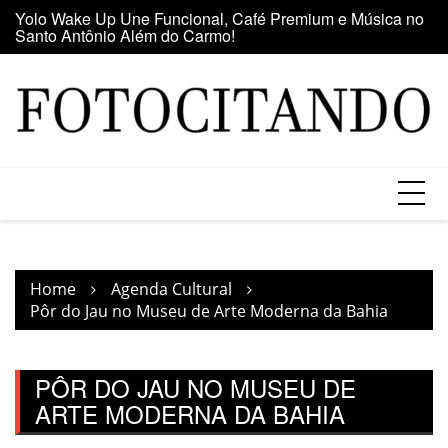
Santo Antônio Além do Carmo!
Skip
E
Maior clube de vinil da América Latina participa da Feira
to
se
do Vinil no Shopping Center Lapa
content
Home
Agenda Cultural
Pôr do Jau no Museu de Arte Moderna da Bahia
PÔR DO JAU NO MUSEU DE
ARTE MODERNA DA BAHIA