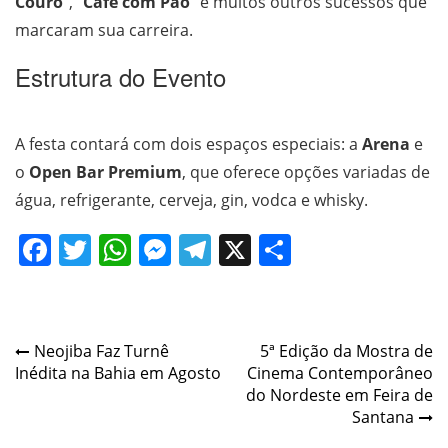
Couro
”, “
Café com Pão
” e muitos outros sucessos que
marcaram sua carreira.
Estrutura do Evento
A festa contará com dois espaços especiais: a
Arena
e
o
Open Bar Premium
, que oferece opções variadas de
água, refrigerante, cerveja, gin, vodca e whisky.
Facebook
Twitter
WhatsApp
Messenger
Telegram
X
Share
Post
Neojiba Faz Turnê
5ª Edição da Mostra de
Inédita na Bahia em Agosto
Cinema Contemporâneo
navigation
do Nordeste em Feira de
Santana