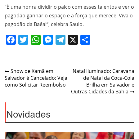
“É uma honra dividir o palco com esses talentos e ver o
pagodão ganhar o espaço e a força que merece. Viva o
pagodão da Baêa!”, celebra Saulo.
Facebook
Twitter
WhatsApp
Messenger
Telegram
X
Share
Post
Show de Xamã em
Natal Iluminado: Caravana
Salvador é Cancelado: Veja
de Natal da Coca-Cola
navigation
como Solicitar Reembolso
Brilha em Salvador e
Outras Cidades da Bahia
Novidades