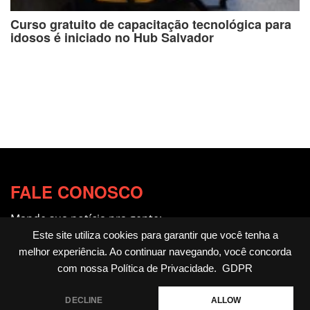
Curso gratuito de capacitação tecnológica para
idosos é iniciado no Hub Salvador
FALE CONOSCO
Mande sua notícia pra gente:
redacao@fotocitando.com.br
Este site utiliza cookies para garantir que você tenha a
melhor experiência. Ao continuar navegando, você concorda
Políticas de Privacidade
com nossa
Política de Privacidade
.
GDPR
Fotocitando
DECLINE
ALLOW