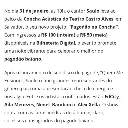
No dia
31 de janeiro
, às 19h, o cantor
Saulo
leva ao
palco da
Concha Acústica do Teatro Castro Alves
, em
Salvador, o seu novo projeto:
“Pagodão na Concha”
.
Com ingressos a
R$ 100 (inteira)
e
R$ 50 (meia)
,
disponíveis na
Bilheteria Digital
, o evento promete
uma noite vibrante para celebrar o melhor do
pagodão baiano
.
Após o lançamento de seu disco de pagode, “Quem Me
Ensinou”, Saulo reúne grandes representantes do
gênero para uma apresentação cheia de energia e
nostalgia. Entre os artistas confirmados estão
EdCity
,
Aila Menezes
,
Nenel
,
Bambam
e
Alex Xella
. O show
conta com as faixas inéditas do álbum e, claro,
sucessos consagrados do pagode baiano.