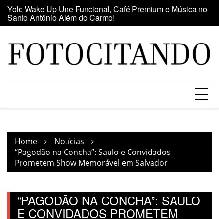
Santo Antônio Além do Carmo!
Skip
E
Maior clube de vinil da América Latina participa da Feira
to
se
do Vinil no Shopping Center Lapa
content
Home
Notícias
“Pagodão na Concha”: Saulo e Convidados
Prometem Show Memorável em Salvador
“PAGODÃO NA CONCHA”: SAULO
E CONVIDADOS PROMETEM