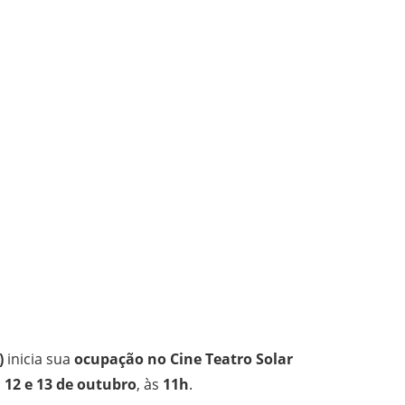
)
inicia sua
ocupação no Cine Teatro Solar
s
12 e 13 de outubro
, às
11h
.