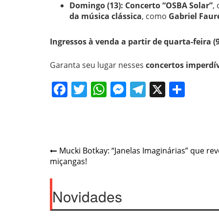
Domingo (13):
Concerto “OSBA Solar”
,
da música clássica
, como
Gabriel Faur
Ingressos à venda a partir de quarta-feira (9
Garanta seu lugar nesses
concertos imperdív
Facebook
Twitter
WhatsApp
Messenger
Telegram
X
Shar
Post
Mucki Botkay: “Janelas Imaginárias” que re
miçangas!
navigation
Novidades