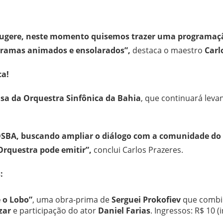
 sugere, neste momento quisemos trazer uma programaçã
gramas animados e ensolarados”,
destaca o maestro
Carl
ca!
sa da Orquestra Sinfônica da Bahia
, que continuará lev
OSBA, buscando ampliar o diálogo com a comunidade do e
Orquestra pode emitir”,
conclui Carlos Prazeres.
:
 o Lobo”
, uma obra-prima de
Serguei Prokofiev
que combin
zar
e participação do ator
Daniel Farias
. Ingressos: R$ 10 (i