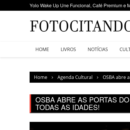
Yolo Wake Up Une Funcional, Café Premium e M
Skip
Maior clube de vinil da América Latina participa
to
content
HOME
LIVROS
NOTÍCIAS
CUL
Home
Agenda Cultural
OSBA abre as
OSBA ABRE AS PORTAS DO
TODAS AS IDADES!