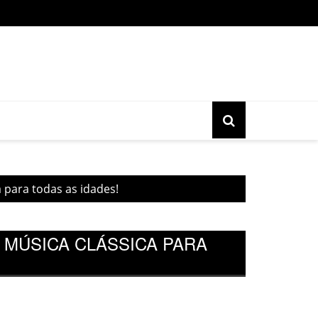
o gratuita do movimento Banjo Novo acontece nesta sexta, 17, 
 para todas as idades!
 MÚSICA CLÁSSICA PARA