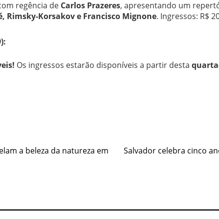
 com regência de
Carlos Prazeres
, apresentando um repert
é, Rimsky-Korsakov e Francisco Mignone
. Ingressos: R$ 20
):
eis!
Os ingressos estarão disponíveis a partir desta
quarta-
e
velam a beleza da natureza em
Salvador celebra cinco a