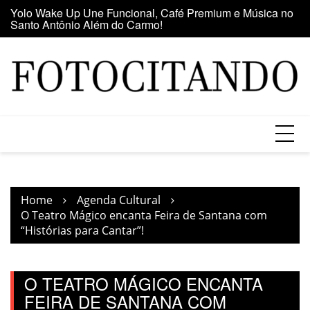
Santo Antônio Além do Carmo!
Skip
E
Maior clube de vinil da América Latina participa da Feira
to
se
do Vinil no Shopping Center Lapa
content
Home
Agenda Cultural
O Teatro Mágico encanta Feira de Santana com
“Histórias para Cantar”!
O TEATRO MÁGICO ENCANTA
FEIRA DE SANTANA COM