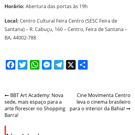
Horário:
Abertura das portas às 19h
Local:
Centro Cultural Feira Centro (SESC Feira de
Santana) – R. Cabuçu, 160 – Centro, Feira de Santana –
BA, 44002-788
Facebook
Twitter
WhatsApp
Messenger
Telegram
X
Share
Post
BBT Art Academy: Nova
Cine Movimenta Centro
sede, mais espaço para a
leva o cinema brasileiro
navigation
arte florescer no Shopping
para o interior da Bahia!
Barra!