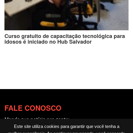
Curso gratuito de capacitação tecnológica para
idosos é iniciado no Hub Salvador
FALE CONOSCO
Mande sua notícia pra gente:
redacao@fotocitando.com.br
Este site utiliza cookies para garantir que você tenha a