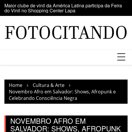
Skip
o
Maior clube de vinil da América Latina participa da Feira
E
to
do Vinil no Shopping Center Lapa
se
content
Home
Cultura & Arte
Novembro Afro em Salvador: Shows, Afropunk e
Celebrando Consciência Negra
NOVEMBRO AFRO EM
SALVADOR: SHOWS, AFROPUNK