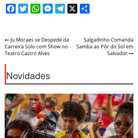
Facebook
Twitter
WhatsApp
Messenger
Telegram
X
Share
Post
Ju Moraes se Despede da
Salgadinho Comanda
Carreira Solo com Show no
Samba ao Pôr do Sol em
navigation
Teatro Castro Alves
Salvador
Novidades