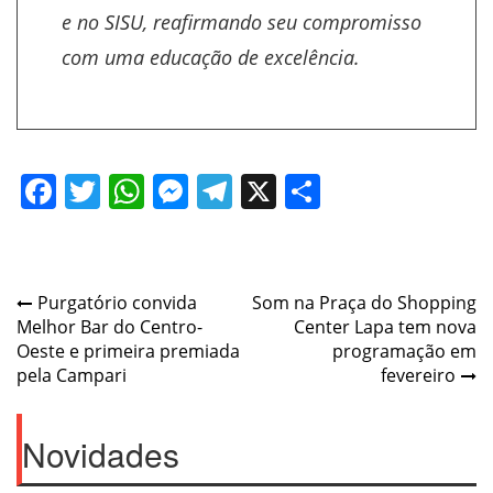
e no SISU, reafirmando seu compromisso
com uma educação de excelência.
Facebook
Twitter
WhatsApp
Messenger
Telegram
X
Share
Post
Purgatório convida
Som na Praça do Shopping
Melhor Bar do Centro-
Center Lapa tem nova
navigation
Oeste e primeira premiada
programação em
pela Campari
fevereiro
Novidades