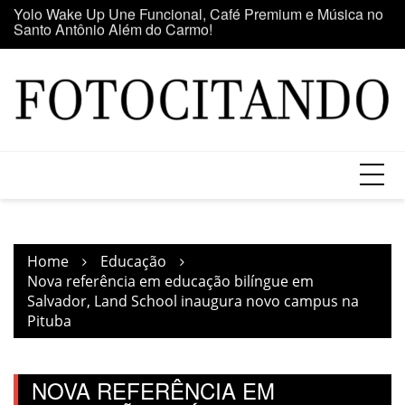
Santo Antônio Além do Carmo!
Skip
E
Maior clube de vinil da América Latina participa da Feira
to
se
do Vinil no Shopping Center Lapa
content
Home
Educação
Nova referência em educação bilíngue em
Salvador, Land School inaugura novo campus na
Pituba
NOVA REFERÊNCIA EM