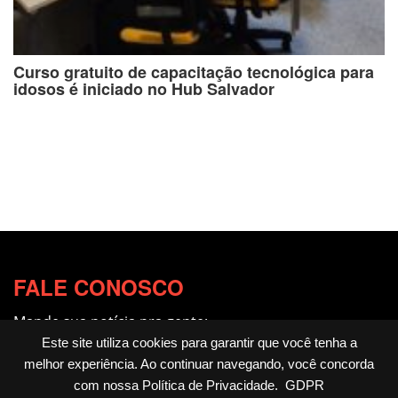
Curso gratuito de capacitação tecnológica para
idosos é iniciado no Hub Salvador
FALE CONOSCO
Mande sua notícia pra gente:
redacao@fotocitando.com.br
Este site utiliza cookies para garantir que você tenha a
melhor experiência. Ao continuar navegando, você concorda
Políticas de Privacidade
com nossa
Política de Privacidade
.
GDPR