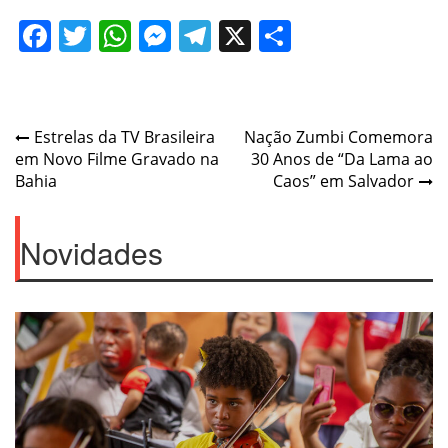
Facebook
Twitter
WhatsApp
Messenger
Telegram
X
Share
Post
Estrelas da TV Brasileira
Nação Zumbi Comemora
em Novo Filme Gravado na
30 Anos de “Da Lama ao
navigation
Bahia
Caos” em Salvador
Novidades