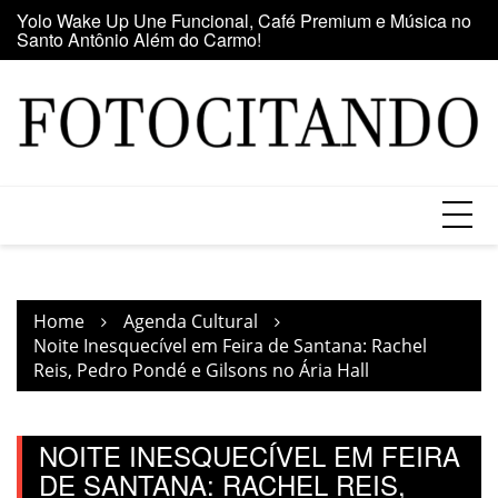
Santo Antônio Além do Carmo!
Skip
E
Maior clube de vinil da América Latina participa da Feira
to
se
do Vinil no Shopping Center Lapa
content
Home
Agenda Cultural
Noite Inesquecível em Feira de Santana: Rachel
Reis, Pedro Pondé e Gilsons no Ária Hall
NOITE INESQUECÍVEL EM FEIRA
DE SANTANA: RACHEL REIS,