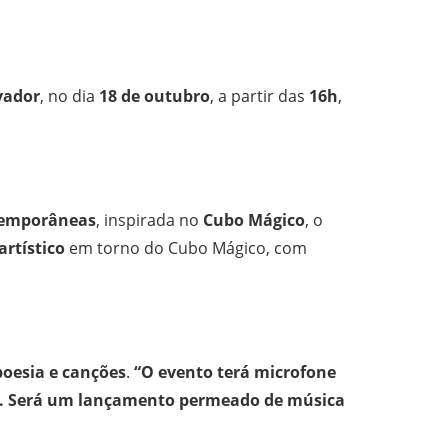
vador
, no dia
18 de outubro
, a partir das
16h
,
ntemporâneas
, inspirada no
Cubo Mágico
, o
rtístico
em torno do Cubo Mágico, com
oesia e canções
.
“O evento terá microfone
oeta. Será um lançamento permeado de música