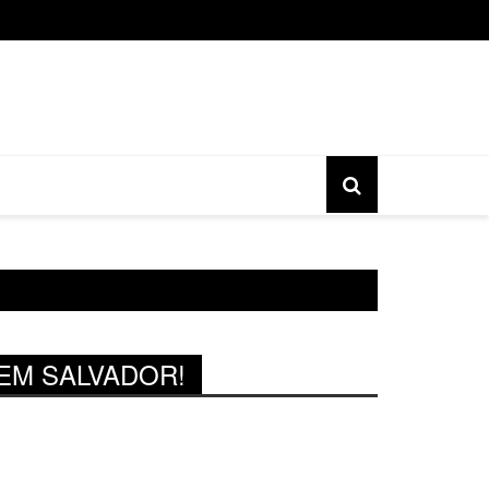
o gratuita do movimento Banjo Novo acontece nesta sexta, 17, 
EM SALVADOR!