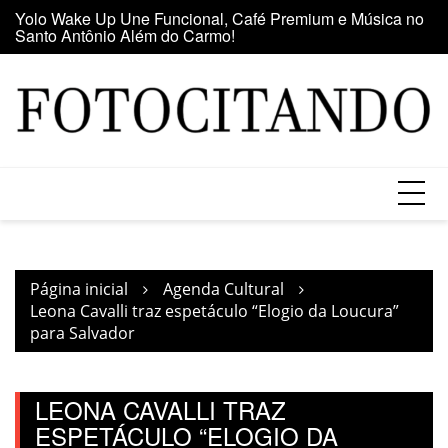
Santo Antônio Além do Carmo!
Ir
E
Maior clube de vinil da América Latina participa da Feira
para
se
do Vinil no Shopping Center Lapa
o
conteúdo
Página inicial
Agenda Cultural
Leona Cavalli traz espetáculo “Elogio da Loucura”
para Salvador
LEONA CAVALLI TRAZ
ESPETÁCULO “ELOGIO DA