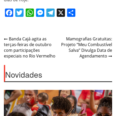
Facebook
Twitter
WhatsApp
Messenger
Telegram
X
Share
Navegação
Banda Cajá agita as
Mamografias Gratuitas:
terças-feiras de outubro
Projeto “Meu Combustível
de
com participações
Salva” Divulga Data de
Post
especiais no Rio Vermelho
Agendamento
Novidades