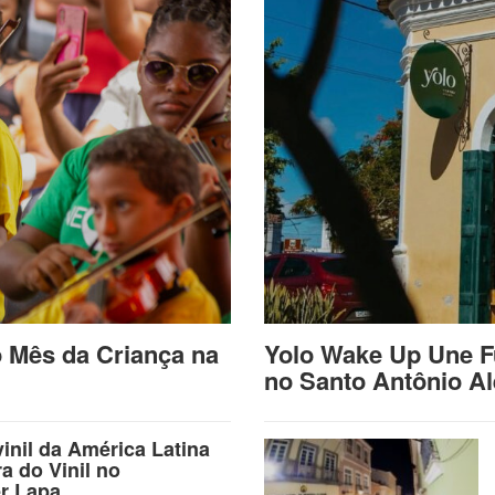
o Mês da Criança na
Yolo Wake Up Une F
no Santo Antônio A
vinil da América Latina
ra do Vinil no
r Lapa