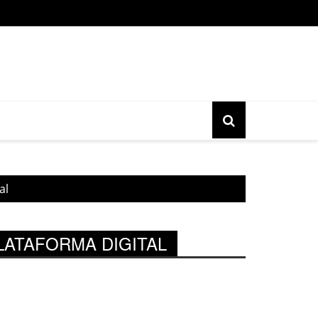
o gratuita do movimento Banjo Novo acontece nesta sexta, 17, 
al
LATAFORMA DIGITAL