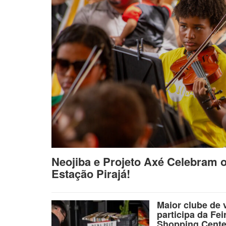
Neojiba e Projeto Axé Celebram 
Estação Pirajá!
Maior clube de 
participa da Fei
Shopping Cente