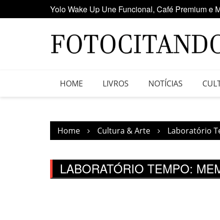
Yolo Wake Up Une Funcional, Café Premium e M
Skip
Maior clube de vinil da América Latina participa
to
content
HOME
LIVROS
NOTÍCIAS
CUL
Home
Cultura & Arte
Laboratório T
LABORATÓRIO TEMPO: MEM