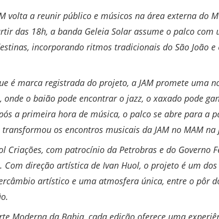
M volta a reunir público e músicos na área externa do
rtir das 18h, a banda Geleia Solar assume o palco com 
stinas, incorporando ritmos tradicionais do São João e
que é marca registrada do projeto, a JAM promete uma no
to, onde o baião pode encontrar o jazz, o xaxado pode ga
ós a primeira hora de música, o palco se abre para a par
ue transformou os encontros musicais da JAM no MAM na
Criações, com patrocínio da Petrobras e do Governo Fed
a. Com direção artística de Ivan Huol, o projeto é um dos
rcâmbio artístico e uma atmosfera única, entre o pôr d
ão.
te Moderna da Bahia, cada edição oferece uma experiênc