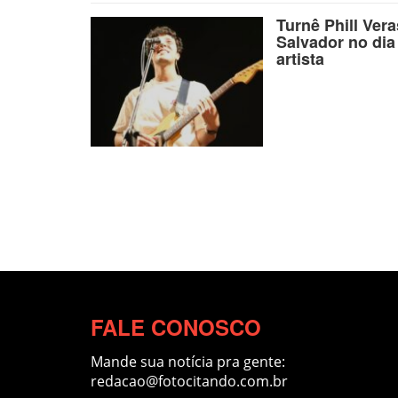
Turnê Phill Ver
Salvador no dia
artista
FALE CONOSCO
Mande sua notícia pra gente:
redacao@fotocitando.com.br