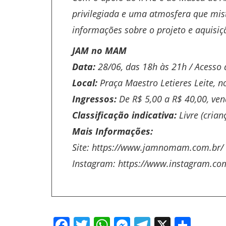
privilegiada e uma atmosfera que mis
informações sobre o projeto e aquisiçã
JAM no MAM
Data:
28/06, das 18h às 21h / Acesso a
Local:
Praça Maestro Letieres Leite, 
Ingressos:
De R$ 5,00 a R$ 40,00, ven
Classificação indicativa:
Livre (cria
Mais Informações:
Site:
https://www.jamnomam.com.br/
Instagram:
https://www.instagram.
Facebook
Twitter
WhatsApp
Messenger
Telegram
X
Shar