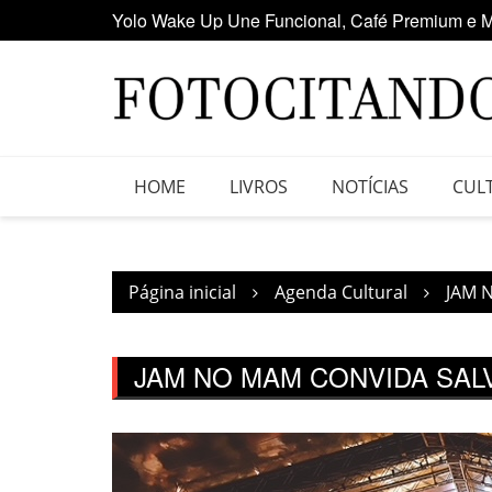
Yolo Wake Up Une Funcional, Café Premium e M
Ir
Maior clube de vinil da América Latina participa
para
o
conteúdo
HOME
LIVROS
NOTÍCIAS
CUL
Página inicial
Agenda Cultural
JAM 
JAM NO MAM CONVIDA SAL