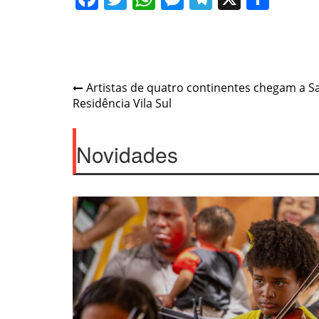
Navegação
Artistas de quatro continentes chegam a S
Residência Vila Sul
de
Post
Novidades