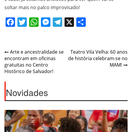
soltar mais no palco improvisado!
Facebook
Twitter
WhatsApp
Messenger
Telegram
X
Share
Post
Arte e ancestralidade se
Teatro Vila Velha: 60 anos
encontram em oficinas
de história celebram-se no
navigation
gratuitas no Centro
MAM!
Histórico de Salvador!
Novidades