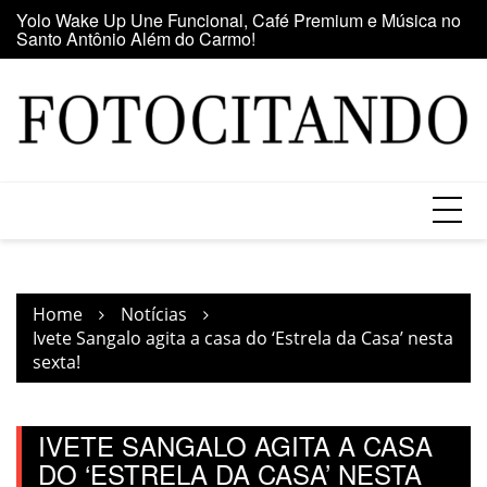
Santo Antônio Além do Carmo!
Skip
E
Maior clube de vinil da América Latina participa da Feira
to
se
do Vinil no Shopping Center Lapa
content
Home
Notícias
Ivete Sangalo agita a casa do ‘Estrela da Casa’ nesta
sexta!
IVETE SANGALO AGITA A CASA
DO ‘ESTRELA DA CASA’ NESTA