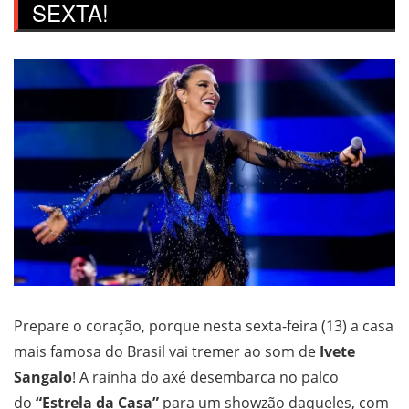
SEXTA!
Prepare o coração, porque nesta sexta-feira (13) a casa
mais famosa do Brasil vai tremer ao som de
Ivete
Sangalo
! A rainha do axé desembarca no palco
do
“Estrela da Casa”
para um showzão daqueles, com