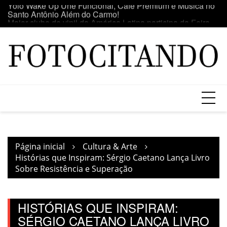
Ir
o
Maior clube de vinil da América Latina participa da Feira
E
para
do Vinil no Shopping Center Lapa
se
o
conteúdo
Página inicial
Cultura & Arte
Histórias que Inspiram: Sérgio Caetano Lança Livro
Sobre Resistência e Superação
HISTÓRIAS QUE INSPIRAM:
SÉRGIO CAETANO LANÇA LIVRO