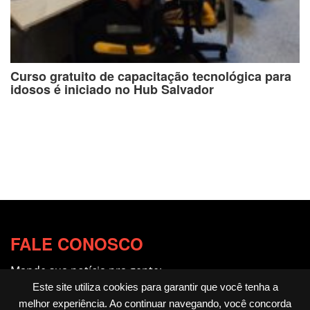
Curso gratuito de capacitação tecnológica para
idosos é iniciado no Hub Salvador
FALE CONOSCO
Mande sua notícia pra gente:
redacao@fotocitando.com.br
Este site utiliza cookies para garantir que você tenha a
melhor experiência. Ao continuar navegando, você concorda
Políticas de Privacidade