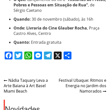
Pobres e Pessoas em Situação de Rua”
, de
Sérgio Caetano
Quando:
30 de novembro (sábado), às 16h
Onde:
Livraria do Cine Glauber Rocha
, Praça
Castro Alves, Centro
Quanto:
Entrada gratuita
Facebook
Twitter
WhatsApp
Messenger
Telegram
X
Share
Navegação
Nádia Taquary Leva a
Festival Ubaque: Ritmos e
Arte Baiana à Art Basel
Energia no Jardim dos
de
Miami Beach
Namorados
Post
Novidades