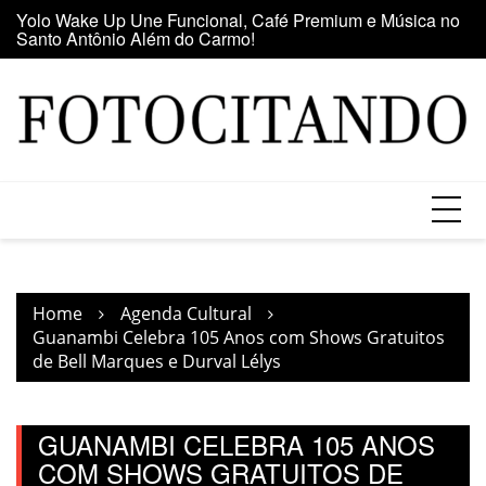
Santo Antônio Além do Carmo!
Skip
E
Maior clube de vinil da América Latina participa da Feira
to
se
do Vinil no Shopping Center Lapa
content
Home
Agenda Cultural
Guanambi Celebra 105 Anos com Shows Gratuitos
de Bell Marques e Durval Lélys
GUANAMBI CELEBRA 105 ANOS
COM SHOWS GRATUITOS DE