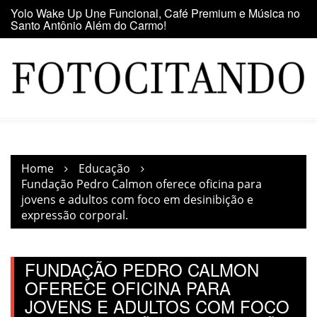
Skip
o
Maior clube de vinil da América Latina participa da Feira
E
to
do Vinil no Shopping Center Lapa
se
content
Home
Educação
Fundação Pedro Calmon oferece oficina para
jovens e adultos com foco em desinibição e
expressão corporal.
FUNDAÇÃO PEDRO CALMON
OFERECE OFICINA PARA
JOVENS E ADULTOS COM FOCO