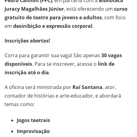
Pedro Calmon (FPC)
, em parceria com a
Biblioteca
Juracy Magalhães Júnior
, está oferecendo um
curso
gratuito de teatro para jovens e adultos
, com foco
em
desinibição e expressão corporal
.
Inscrições abertas!
Corra para garantir sua vaga! São apenas
30 vagas
disponíveis
. Para se inscrever, acesse o
link de
inscrição
até o dia
.
A oficina será ministrada por
Raí Santana
, ator,
contador de histórias e arte-educador, e abordará
temas como:
Jogos teatrais
Improvisação