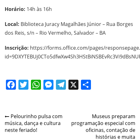
Horário:
14h às 16h
Local:
Biblioteca Juracy Magalhães Júnior – Rua Borges
dos Reis, s/n – Rio Vermelho, Salvador – BA
Inscrição:
https://forms.office.com/pages/responsepage
id=9DXYTEBUj0CT
o5dfwXw4Sh3HStBiNSBEvRc3Vi9dBsN
Facebook
Twitter
WhatsApp
Messenger
Telegram
X
Share
Post
Pelourinho pulsa com
Museus preparam
música, dança e cultura
programação especial com
navigation
neste feriado!
oficinas, contação de
histórias e muita