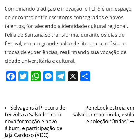
Combinando tradição e inovação, o FLIFS é um espaço
de encontro entre escritores consagrados e novos
talentos, fortalecendo a identidade cultural regional.
Feira de Santana se transforma, durante os dias do
festival, em um grande palco de literatura, música e
trocas de experiências, reafirmando sua vocação de
cidade universitária e cultural.
Facebook
Twitter
WhatsApp
Messenger
Telegram
X
Share
Post
Selvagens à Procura de
PeneLook estreia em
Lei volta a Salvador com
Salvador com moda, estilo
navigation
nova formação e novo
e coleção “Ondas”
álbum, e participação de
Jajá Cardoso (VDO)