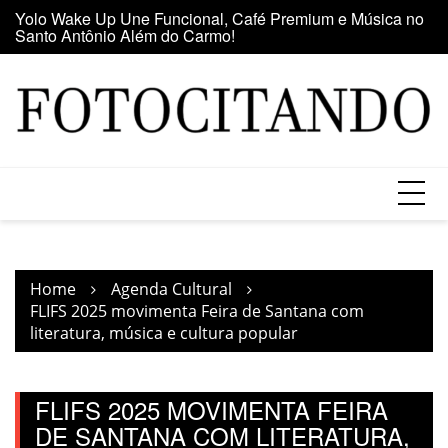
Santo Antônio Além do Carmo!
Skip
E
Maior clube de vinil da América Latina participa da Feira
to
se
do Vinil no Shopping Center Lapa
content
Home
Agenda Cultural
FLIFS 2025 movimenta Feira de Santana com
literatura, música e cultura popular
FLIFS 2025 MOVIMENTA FEIRA
DE SANTANA COM LITERATURA,